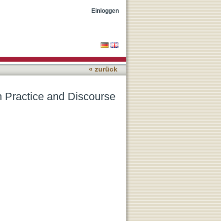
uring the Covid-19
Einloggen
« zurück
n Practice and Discourse