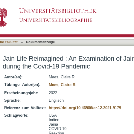
 Examination of Jain Practice and Discourse d
asiert)
he Fakultät
→
Dokumentanzeige
Jain Life Reimagined : An Examination of Jai
during the Covid-19 Pandemic
Autor(en):
Maes, Claire R.
Tübinger Autor(en):
Maes, Claire R.
Erscheinungsjahr:
2022
Sprache:
Englisch
Referenz zum Volltext:
https://doi.org/10.46586/er.12.2021.9179
Schlagworte:
USA
Indien
Jaina
COVID-19
Reaktion