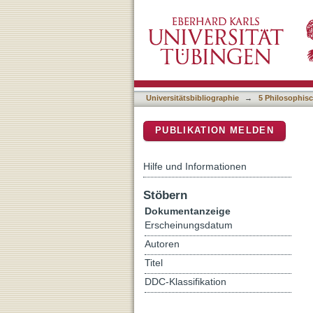
Jain Life Reimagined : An
DSpace Repositorium (Manakin b
Pandemic
Universitätsbibliographie
→
5 Philosophisc
PUBLIKATION MELDEN
Hilfe und Informationen
Stöbern
Dokumentanzeige
Erscheinungsdatum
Autoren
Titel
DDC-Klassifikation