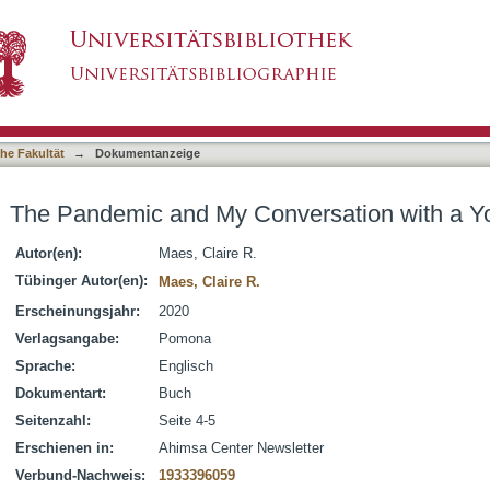
versation with a Young Jain
asiert)
he Fakultät
→
Dokumentanzeige
The Pandemic and My Conversation with a Y
Autor(en):
Maes, Claire R.
Tübinger Autor(en):
Maes, Claire R.
Erscheinungsjahr:
2020
Verlagsangabe:
Pomona
Sprache:
Englisch
Dokumentart:
Buch
Seitenzahl:
Seite 4-5
Erschienen in:
Ahimsa Center Newsletter
Verbund-Nachweis:
1933396059