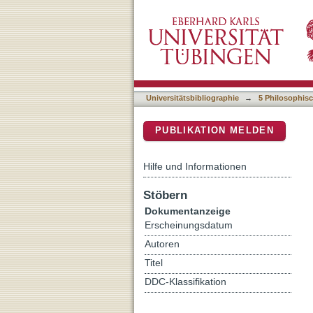
The Pandemic and My Con
DSpace Repositorium (Manakin b
Universitätsbibliographie
→
5 Philosophisc
PUBLIKATION MELDEN
Hilfe und Informationen
Stöbern
Dokumentanzeige
Erscheinungsdatum
Autoren
Titel
DDC-Klassifikation