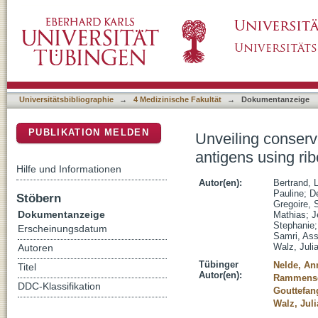
Unveiling conserved HIV-1 open reading fram
DSpace Repositorium (Manakin basiert)
Universitätsbibliographie
→
4 Medizinische Fakultät
→
Dokumentanzeige
PUBLIKATION MELDEN
Unveiling conserv
antigens using rib
Hilfe und Informationen
Autor(en):
Bertrand, 
Pauline
;
D
Stöbern
Gregoire, 
Dokumentanzeige
Mathias
;
J
Stephanie
Erscheinungsdatum
Samri, Ass
Walz, Juli
Autoren
Tübinger
Nelde, An
Titel
Autor(en):
Rammense
DDC-Klassifikation
Gouttefan
Walz, Juli