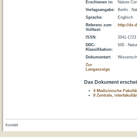
Erschienen in:
Nature Com
Verlagsangabe:
Berlin : Na
Sprache:
Englisch
Referenz zum
http://dx.
Volltext:
ISSN:
2041-1723
DDC-
500 - Natu
Klassifikation:
Dokumentart:
Wissenscha
Zur
Langanzeige
Das Dokument erschein
4 Medizinische Fakultä
8 Zentrale, interfakult
Kontakt