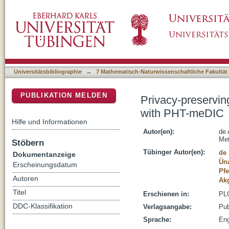
Privacy-preserving AUC computation in dist
DSpace Repositorium (Manakin basiert)
Universitätsbibliographie
→
7 Mathematisch-Naturwissenschaftliche Fakultät
PUBLIKATION MELDEN
Privacy-preservin
with PHT-meDIC
Hilfe und Informationen
Autor(en):
de 
Me
Stöbern
Tübinger Autor(en):
de 
Dokumentanzeige
Üna
Erscheinungsdatum
Pfe
Autoren
Ak
Titel
Erschienen in:
PLO
DDC-Klassifikation
Verlagsangabe:
Pub
Sprache:
Eng