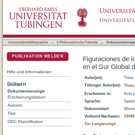
Figuraciones de lo precario : repensando los
DSpace Repositorium (Manakin basiert)
perspectiva centrada en el sujeto
Universitätsbibliographie
→
5 Philosophische Fakultät
→
Dokumentanzeig
PUBLIKATION MELDEN
Figuraciones de lo
en el Sur Global 
Hilfe und Informationen
Autor(en):
Thies,
Stöbern
Tübinger Autor(en):
Thies
Dokumentanzeige
Erschienen in:
Acta p
Erscheinungsdatum
Sprache:
Spani
Autoren
Dokumentart:
Wissen
Titel
Verbund-Nachweis:
19449
DDC-Klassifikation
Zur Langanzeige