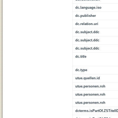
dc.language.iso
dc.publisher
dc.relation.uri
dc.subject.ddc
dc.subject.ddc
dc.subject.ddc
dc.title
dc.type
utue.quellen.id
utue.personen.roh
utue.personen.roh
utue.personen.roh
dcterms.isPartOf.ZSTitelI