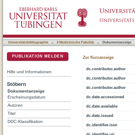
The Future of Nanomaterials Tackling the Cha
DSpace Repositorium (Manakin basiert)
Universitätsbibliographie
→
4 Medizinische Fakultät
→
Dokumentanzeige
PUBLIKATION MELDEN
Zur Kurzanzeige
dc.contributor.author
Hilfe und Informationen
dc.contributor.author
Stöbern
dc.contributor.author
Dokumentanzeige
dc.date.accessioned
Erscheinungsdatum
Autoren
dc.date.available
Titel
dc.date.issued
DDC-Klassifikation
dc.identifier.issn
dc.identifier.uri