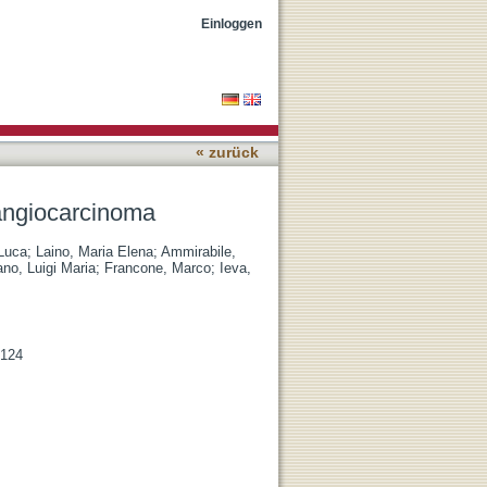
Einloggen
« zurück
langiocarcinoma
 Luca
;
Laino, Maria Elena
;
Ammirabile,
ano, Luigi Maria
;
Francone, Marco
;
Ieva,
-124