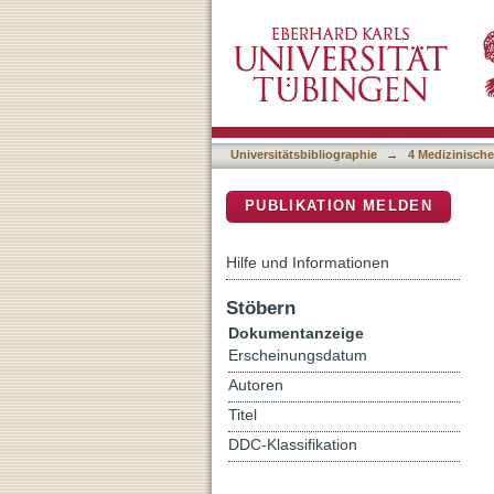
CT-based radiogenomics o
DSpace Repositorium (Manakin b
Universitätsbibliographie
→
4 Medizinische
PUBLIKATION MELDEN
Hilfe und Informationen
Stöbern
Dokumentanzeige
Erscheinungsdatum
Autoren
Titel
DDC-Klassifikation