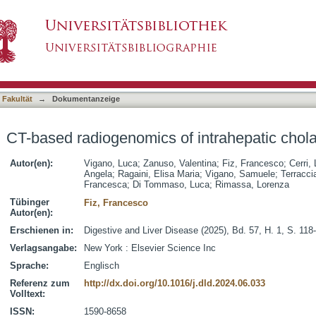
f intrahepatic cholangiocarcinoma
asiert)
 Fakultät
→
Dokumentanzeige
CT-based radiogenomics of intrahepatic cho
Autor(en):
Vigano, Luca
;
Zanuso, Valentina
;
Fiz, Francesco
;
Cerri,
Angela
;
Ragaini, Elisa Maria
;
Vigano, Samuele
;
Terracci
Francesca
;
Di Tommaso, Luca
;
Rimassa, Lorenza
Tübinger
Fiz, Francesco
Autor(en):
Erschienen in:
Digestive and Liver Disease (2025), Bd. 57, H. 1, S. 118
Verlagsangabe:
New York : Elsevier Science Inc
Sprache:
Englisch
Referenz zum
http://dx.doi.org/10.1016/j.dld.2024.06.033
Volltext:
ISSN:
1590-8658