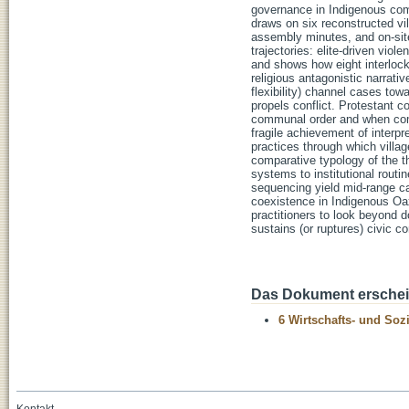
governance in Indigenous com
draws on six reconstructed vill
assembly minutes, and on-site 
trajectories: elite-driven viol
and shows how eight interloc
religious antagonistic narrativ
flexibility) channel cases tow
propels conflict. Protestant 
communal order and when commu
fragile achievement of interpr
practices through which villag
comparative typology of the t
systems to institutional rout
sequencing yield mid-range ca
coexistence in Indigenous Oax
practitioners to look beyond d
sustains (or ruptures) civic c
Das Dokument erschein
6 Wirtschafts- und Soz