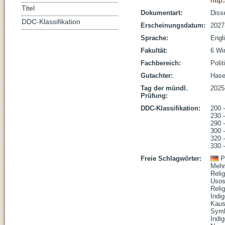
http
Titel
Dokumentart:
Disse
DDC-Klassifikation
Erscheinungsdatum:
2027
Sprache:
Engl
Fakultät:
6 Wi
Fachbereich:
Poli
Gutachter:
Hase
Tag der mündl.
2025
Prüfung:
DDC-Klassifikation:
200 -
230 
290 
300 
320 -
330 -
Freie Schlagwörter:
P
Mehr
Reli
Usos
Relig
Indi
Kaus
Symb
Indi