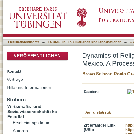
Dynamics of Religious Conflict and Violence
DSpace Repositorium (Manakin basiert)
Approach
Publikationsdienste
→
TOBIAS-lib - Publikationen und Dissertationen
→
6 
Dynamics of Relig
VERÖFFENTLICHEN
Mexico. A Proces
Kontakt
Bravo Salazar, Rocío G
Verträge
Hilfe und Informationen
Dateien:
Stöbern
Wirtschafts- und
Sozialwissenschaftliche
Aufrufstatistik
Fakultät
Erscheinungsdatum
Zitierfähiger Link
http
(URI):
http
Autoren