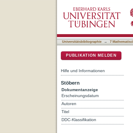
A continental approach to
DSpace Repositorium (Manakin b
overlap with protected are
Universitätsbibliographie
→
7 Mathematisc
PUBLIKATION MELDEN
Hilfe und Informationen
Stöbern
Dokumentanzeige
Erscheinungsdatum
Autoren
Titel
DDC-Klassifikation