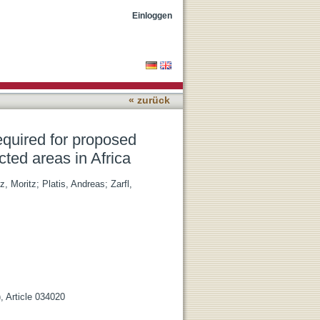
power parks and their
Einloggen
« zurück
equired for proposed
cted areas in Africa
z, Moritz
;
Platis, Andreas
;
Zarfl,
, Article 034020