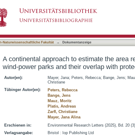
 estimate the area required for proposed wind-
asiert)
as in Africa
h-Naturwissenschaftliche Fakultät
→
Dokumentanzeige
A continental approach to estimate the area r
wind-power parks and their overlap with prote
Autor(en):
Mayer, Jana
;
Peters, Rebecca
;
Bange, Jens
;
Mau
Christiane
Tübinger Autor(en):
Peters, Rebecca
Bange, Jens
Mauz, Moritz
Platis, Andreas
Zarfl, Christiane
Mayer, Jana Alina
Erschienen in:
Environmental Research Letters (2025), Bd. 20 (3)
Verlagsangabe:
Bristol : Iop Publishing Ltd