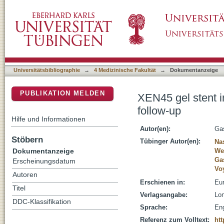
XEN45 gel stent in the treatment of pigment
DSpace Repositorium (Manakin basiert)
Universitätsbibliographie
→
4 Medizinische Fakultät
→
Dokumentanzeige
PUBLIKATION MELDEN
XEN45 gel stent i
follow-up
Hilfe und Informationen
Autor(en):
Gas
Stöbern
Tübinger Autor(en):
Na
Dokumentanzeige
We
Gas
Erscheinungsdatum
Vo
Autoren
Erschienen in:
Eur
Titel
Verlagsangabe:
Lon
DDC-Klassifikation
Sprache:
Eng
Referenz zum Volltext:
htt