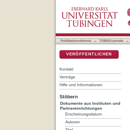
"Da berühren sich Himmel 
DSpace Repositorium (Manakin b
Umwelt
Publikationsdienste
→
TOBIAS-portale
→
VERÖFFENTLICHEN
Kontakt
Verträge
Hilfe und Informationen
Stöbern
Dokumente aus Instituten und
Partnereinrichtungen
Erscheinungsdatum
Autoren
Titel