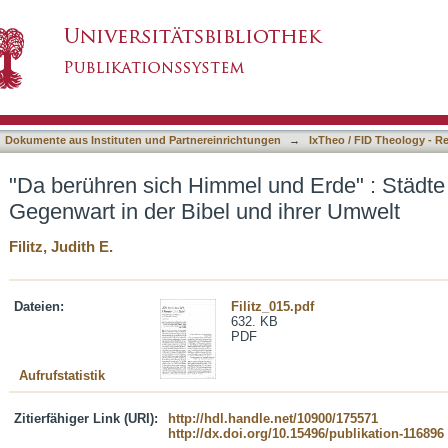
und Erde" : Städte als Orte göttlicher Gegenwar
asiert)
Dokumente aus Instituten und Partnereinrichtungen
→
IxTheo / FID Theology - R
"Da berühren sich Himmel und Erde" : Städte a
Gegenwart in der Bibel und ihrer Umwelt
Filitz, Judith E.
Dateien:
Filitz_015.pdf
632. KB
PDF
Aufrufstatistik
Zitierfähiger Link (URI):
http://hdl.handle.net/10900/175571
http://dx.doi.org/10.15496/publikation-116896