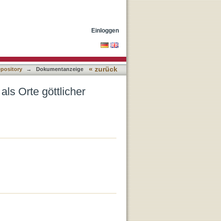
t in der Bibel und ihrer
Einloggen
« zurück
epository
→
Dokumentanzeige
ls Orte göttlicher