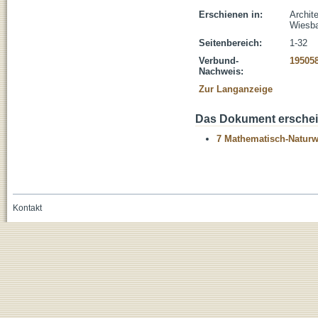
Erschienen in:
Archit
Wiesba
Seitenbereich:
1-32
Verbund-
19505
Nachweis:
Zur Langanzeige
Das Dokument erschein
7 Mathematisch-Naturwi
Kontakt