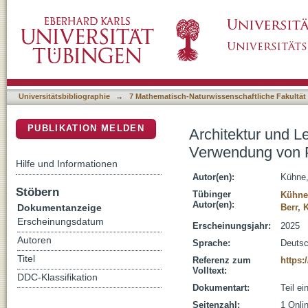
Architektur und Lebenschancen - konzeptio
DSpace Repositorium (Manakin basiert)
Drei-Welten-Theorie
Universitätsbibliographie
→
7 Mathematisch-Naturwissenschaftliche Fakultät
PUBLIKATION MELDEN
Architektur und L
Verwendung von P
Hilfe und Informationen
Autor(en):
Kühne,
Stöbern
Tübinger
Kühne,
Autor(en):
Dokumentanzeige
Berr, 
Erscheinungsdatum
Erscheinungsjahr:
2025
Autoren
Sprache:
Deuts
Titel
Referenz zum
https:
Volltext:
DDC-Klassifikation
Dokumentart:
Teil e
Seitenzahl:
1 Onli