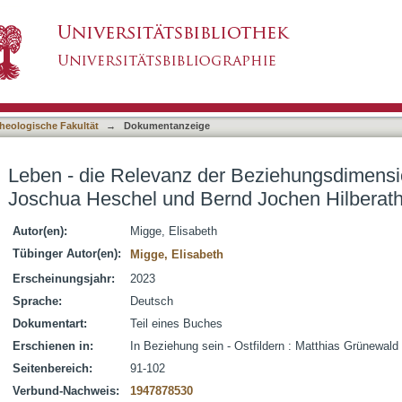
r Beziehungsdimension bei Abraham Joschua 
asiert)
heologische Fakultät
→
Dokumentanzeige
Leben - die Relevanz der Beziehungsdimens
Joschua Heschel und Bernd Jochen Hilberat
Autor(en):
Migge, Elisabeth
Tübinger Autor(en):
Migge, Elisabeth
Erscheinungsjahr:
2023
Sprache:
Deutsch
Dokumentart:
Teil eines Buches
Erschienen in:
In Beziehung sein - Ostfildern : Matthias Grünewald
Seitenbereich:
91-102
Verbund-Nachweis:
1947878530