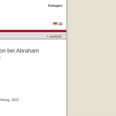
Heschel und Bernd Jochen
Einloggen
« zurück
ion bei Abraham
h
 Verlag, 2023