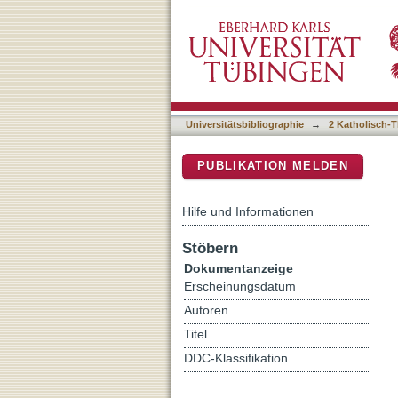
Leben - die Relevanz de
DSpace Repositorium (Manakin b
Hilberath
Universitätsbibliographie
→
2 Katholisch-T
PUBLIKATION MELDEN
Hilfe und Informationen
Stöbern
Dokumentanzeige
Erscheinungsdatum
Autoren
Titel
DDC-Klassifikation