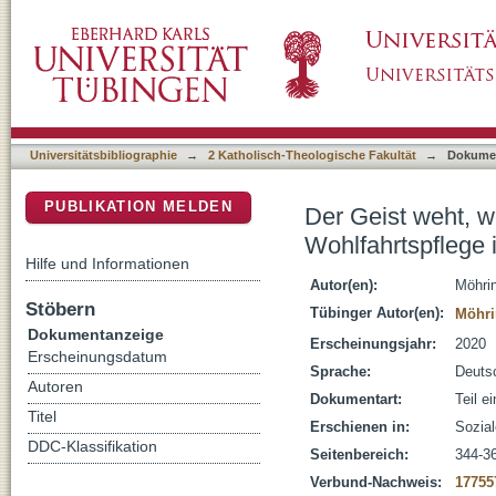
Der Geist weht, wo er soll : die kulturelle M
DSpace Repositorium (Manakin basiert)
Geist des Kapitalismus"
Universitätsbibliographie
→
2 Katholisch-Theologische Fakultät
→
Dokume
PUBLIKATION MELDEN
Der Geist weht, wo
Wohlfahrtspflege 
Hilfe und Informationen
Autor(en):
Möhri
Stöbern
Tübinger Autor(en):
Möhri
Dokumentanzeige
Erscheinungsjahr:
2020
Erscheinungsdatum
Sprache:
Deuts
Autoren
Dokumentart:
Teil e
Titel
Erschienen in:
Sozial
DDC-Klassifikation
Seitenbereich:
344-3
Verbund-Nachweis:
17755