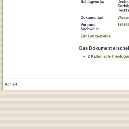
Schlagworte:
Deutsc
Sozialp
Recht
Dokumentart:
Wissen
Verbund-
17693
Nachweis:
Zur Langanzeige
Das Dokument erschein
2 Katholisch-Theologis
Kontakt