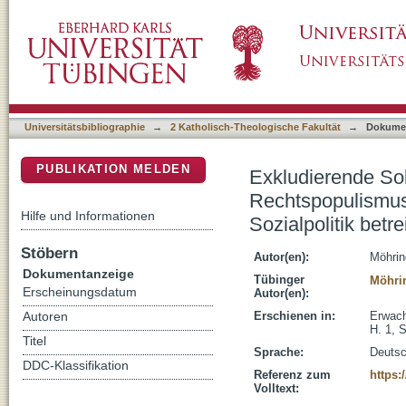
Exkludierende Solidarität und der deutsche 
DSpace Repositorium (Manakin basiert)
sozialpolitisch brisant ist, obgleich er noch ke
Universitätsbibliographie
→
2 Katholisch-Theologische Fakultät
→
Dokume
PUBLIKATION MELDEN
Exkludierende Sol
Rechtspopulismus s
Hilfe und Informationen
Sozialpolitik betre
Stöbern
Autor(en):
Möhrin
Dokumentanzeige
Tübinger
Möhrin
Erscheinungsdatum
Autor(en):
Erschienen in:
Erwach
Autoren
H. 1, S
Titel
Sprache:
Deuts
DDC-Klassifikation
Referenz zum
https:
Volltext: