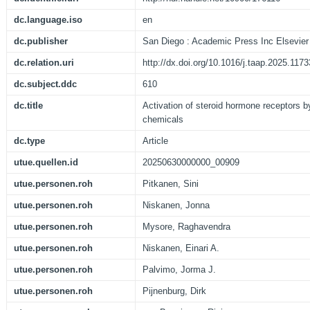
dc.language.iso
en
dc.publisher
San Diego : Academic Press Inc Elsevier
dc.relation.uri
http://dx.doi.org/10.1016/j.taap.2025.117
dc.subject.ddc
610
dc.title
Activation of steroid hormone receptors b
chemicals
dc.type
Article
utue.quellen.id
20250630000000_00909
utue.personen.roh
Pitkanen, Sini
utue.personen.roh
Niskanen, Jonna
utue.personen.roh
Mysore, Raghavendra
utue.personen.roh
Niskanen, Einari A.
utue.personen.roh
Palvimo, Jorma J.
utue.personen.roh
Pijnenburg, Dirk