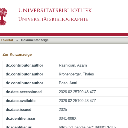
mone receptors by metabolism-disrupting chemic
asiert)
 Fakultät
→
Dokumentanzeige
Zur Kurzanzeige
dc.contributor.author
Rashidian, Azam
dc.contributor.author
Kronenberger, Thales
dc.contributor.author
Poso, Antti
dc.date.accessioned
2026-02-25T09:43:47Z
dc.date.available
2026-02-25T09:43:47Z
dc.date.issued
2025
dc.identifier.issn
0041-008X
dc.identifier.uri
http://hdl.handle.net/10900/176116