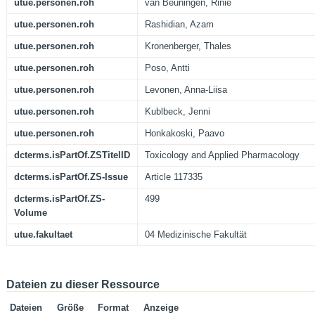
utue.personen.roh
van Beuningen, Rinie
utue.personen.roh
Rashidian, Azam
utue.personen.roh
Kronenberger, Thales
utue.personen.roh
Poso, Antti
utue.personen.roh
Levonen, Anna-Liisa
utue.personen.roh
Kublbeck, Jenni
utue.personen.roh
Honkakoski, Paavo
dcterms.isPartOf.ZSTitelID
Toxicology and Applied Pharmacology
dcterms.isPartOf.ZS-Issue
Article 117335
dcterms.isPartOf.ZS-
499
Volume
utue.fakultaet
04 Medizinische Fakultät
Dateien zu dieser Ressource
Dateien
Größe
Format
Anzeige