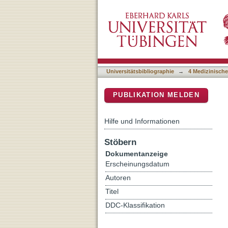
Activation of steroid hor
DSpace Repositorium (Manakin b
Universitätsbibliographie
→
4 Medizinische
PUBLIKATION MELDEN
Hilfe und Informationen
Stöbern
Dokumentanzeige
Erscheinungsdatum
Autoren
Titel
DDC-Klassifikation