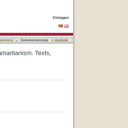
lations and Commentary
Einloggen
« zurück
epository
→
Dokumentanzeige
maritanism. Texts,