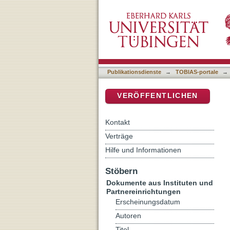
Early Christian Authors 
DSpace Repositorium (Manakin b
Publikationsdienste
→
TOBIAS-portale
→
VERÖFFENTLICHEN
Kontakt
Verträge
Hilfe und Informationen
Stöbern
Dokumente aus Instituten und
Partnereinrichtungen
Erscheinungsdatum
Autoren
Titel