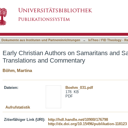
on Samaritans and Samaritanism. Texts, Trans
asiert)
Dokumente aus Instituten und Partnereinrichtungen
→
IxTheo / FID Theology - R
Early Christian Authors on Samaritans and Sa
Translations and Commentary
Böhm, Martina
Dateien:
Boehm_031.pdf
178. KB
PDF
Aufrufstatistik
Zitierfähiger Link (URI):
http://hdl.handle.net/10900/176798
http://dx.doi.org/10.15496/publikation-118123