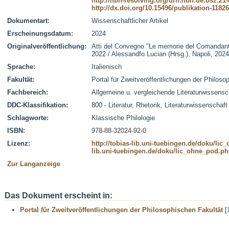
http://nbn-resolving.org/urn:nbn:de:bsz:21
http://dx.doi.org/10.15496/publikation-1182
Dokumentart:
Wissenschaftlicher Artikel
Erscheinungsdatum:
2024
Originalveröffentlichung:
Atti del Convegno "Le memorie del Comandante. 
2022 / Alessandfo Lucian (Hrsg.), Napoli, 2024, 
Sprache:
Italienisch
Fakultät:
Portal für Zweitveröffentlichungen der Philoso
Fachbereich:
Allgemeine u. vergleichende Literaturwissensc
DDC-Klassifikation:
800 - Literatur, Rhetorik, Literaturwissenschaft
Schlagworte:
Klassische Philologie
ISBN:
978-88-32024-92-0
Lizenz:
http://tobias-lib.uni-tuebingen.de/doku/li
lib.uni-tuebingen.de/doku/lic_ohne_pod.p
Zur Langanzeige
Das Dokument erscheint in:
Portal für Zweitveröffentlichungen der Philosophischen Fakultät
[