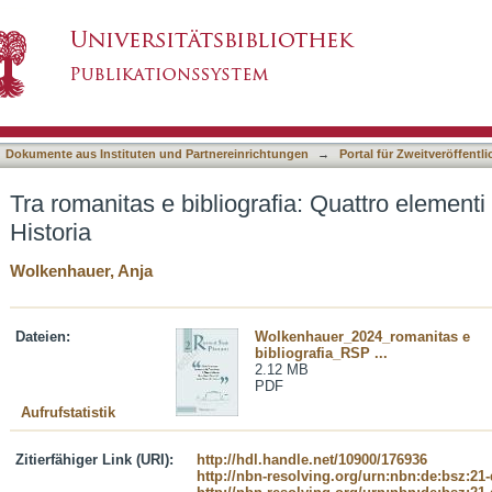
a: Quattro elementi costitutivi della Naturalis Hi
asiert)
Dokumente aus Instituten und Partnereinrichtungen
→
Portal für Zweitveröffent
Tra romanitas e bibliografia: Quattro elementi c
Historia
Wolkenhauer, Anja
Dateien:
Wolkenhauer_2024_romanitas e
bibliografia_RSP ...
2.12 MB
PDF
Aufrufstatistik
Zitierfähiger Link (URI):
http://hdl.handle.net/10900/176936
http://nbn-resolving.org/urn:nbn:de:bsz:21