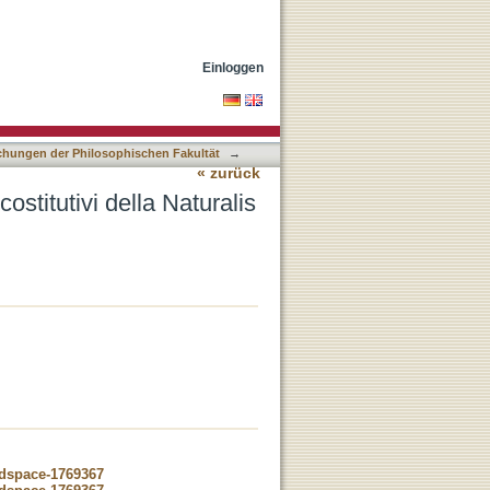
storia
Einloggen
lichungen der Philosophischen Fakultät
→
« zurück
ostitutivi della Naturalis
-dspace-1769367