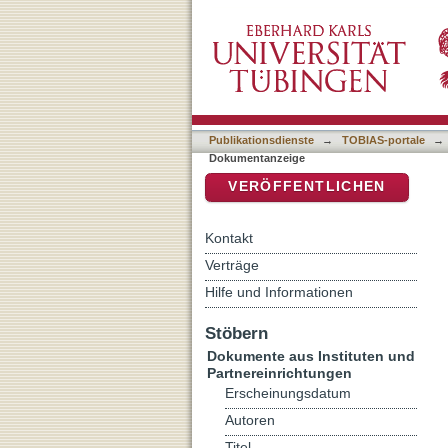
Tra romanitas e bibliografi
DSpace Repositorium (Manakin b
Publikationsdienste
→
TOBIAS-portale
→
Dokumentanzeige
VERÖFFENTLICHEN
Kontakt
Verträge
Hilfe und Informationen
Stöbern
Dokumente aus Instituten und
Partnereinrichtungen
Erscheinungsdatum
Autoren
Titel