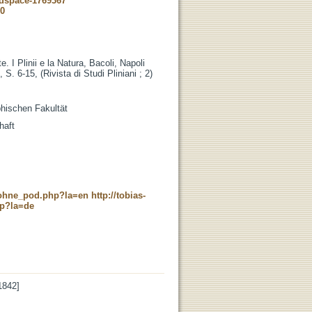
-dspace-1769367
60
I Plinii e la Natura, Bacoli, Napoli
S. 6-15, (Rivista di Studi Pliniani ; 2)
phischen Fakultät
haft
c_ohne_pod.php?la=en
http://tobias-
hp?la=de
1842]