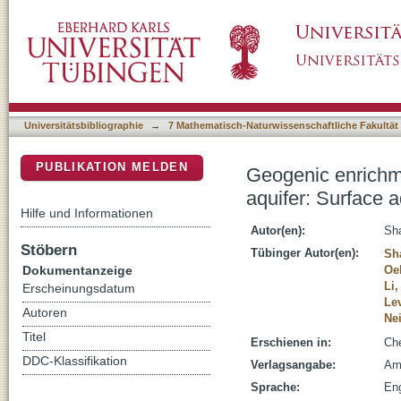
Geogenic enrichment of dissolved phosphorus
DSpace Repositorium (Manakin basiert)
organic-matter mineralization
Universitätsbibliographie
→
7 Mathematisch-Naturwissenschaftliche Fakultät
PUBLIKATION MELDEN
Geogenic enrichme
aquifer: Surface a
Hilfe und Informationen
Autor(en):
Sh
Stöbern
Tübinger Autor(en):
Sh
Dokumentanzeige
Oe
Li,
Erscheinungsdatum
Le
Autoren
Ne
Titel
Erschienen in:
Che
DDC-Klassifikation
Verlagsangabe:
Ams
Sprache:
Eng