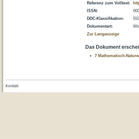
Referenz zum Volltext:
htt
ISSN:
00
DDC-Klassifikation:
55
Dokumentart:
Wis
Zur Langanzeige
Das Dokument erschein
7 Mathematisch-Naturwi
Kontakt