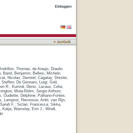
Einloggen
« zurück
Andrillon, Thomas
;
de Araujo, Draulio
a
;
Baird, Benjamin
;
Bellesi, Michele
;
cat, Nicolas
;
Demirel, Cagatay
;
Dresler,
 Steffen
;
De Gennaro, Luigi
;
Gott,
ren R.
;
Kumral, Deniz
;
Lacaux, Celia
;
mington
;
Mota-Rolim, Sergio Arthuro
;
s
;
Oudiette, Delphine
;
Palhano-Fontes,
s, Lampros
;
Revonsuo, Antti
;
van Rijn,
Sarah F.
;
Siclari, Francesca
;
Sikka,
i, Katja
;
Wamsley, Erin J.
;
Windt,
gu