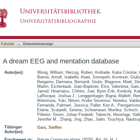
ion database
asiert)
 Fakultät
→
Dokumentanzeige
A dream EEG and mentation database
Autor(en):
Wong, William
;
Herzog, Ruben
;
Andrade, Katia Cristine
;
Barros
;
Arnulf, Isabelle
;
Ataei, Somayeh
;
Avvenuti, Giuli
Bergamo, Damiana
;
Bernardi, Giulio
;
Blagrove, Mark
;
De
Martin
;
Eichenlaub, Jean-Baptiste
;
Elce, Valentina
;
Gais,
Jarrod
;
Hiramatsu, Chihiro
;
Juel, Bjorn Erik
;
Konkoly, Ka
LaRocque, Joshua J.
;
Lenggenhager, Bigna
;
Mallett, Re
Motomura, Yuki
;
Nilsen, Andre Sevenius
;
Noreika, Valda
Fernanda
;
Palmieri, Jessica
;
Paller, Ken A.
;
Perogamvro
Elaine
;
Scarpelli, Serena
;
Schoenauer, Monika
;
Schoch, 
Pilleriin
;
Storm, Johan Frederik
;
Takeichi, Hiroshige
;
Vall
Jennifer M.
;
Zhang, Jing
;
Zhao, Jialin
;
Tsuchiya, Naotsu
Tübinger
Gais, Steffen
Autor(en):
Erschienen in:
Nature Communications (2025), Bd. 16, H. 1