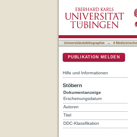
A dream EEG and mentat
DSpace Repositorium (Manakin b
Universitätsbibliographie
→
4 Medizinische
PUBLIKATION MELDEN
Hilfe und Informationen
Stöbern
Dokumentanzeige
Erscheinungsdatum
Autoren
Titel
DDC-Klassifikation