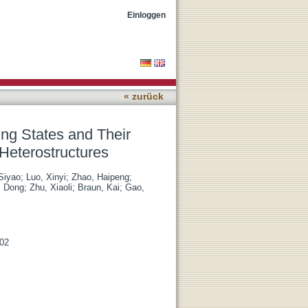
 and Electric Control in
Einloggen
« zurück
ing States and Their
 Heterostructures
 Siyao
;
Luo, Xinyi
;
Zhao, Haipeng
;
, Dong
;
Zhu, Xiaoli
;
Braun, Kai
;
Gao,
902