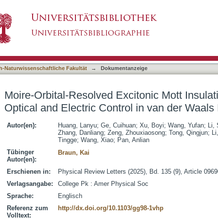
itonic Mott Insulating States and Their Optical
asiert)
ctures
h-Naturwissenschaftliche Fakultät
→
Dokumentanzeige
Moire-Orbital-Resolved Excitonic Mott Insulat
Optical and Electric Control in van der Waals
Autor(en):
Huang, Lanyu
;
Ge, Cuihuan
;
Xu, Boyi
;
Wang, Yufan
;
Li,
Zhang, Danliang
;
Zeng, Zhouxiaosong
;
Tong, Qingjun
;
Li
Tingge
;
Wang, Xiao
;
Pan, Anlian
Tübinger
Braun, Kai
Autor(en):
Erschienen in:
Physical Review Letters (2025), Bd. 135 (9), Article 096
Verlagsangabe:
College Pk : Amer Physical Soc
Sprache:
Englisch
Referenz zum
http://dx.doi.org/10.1103/gg98-1vhp
Volltext: