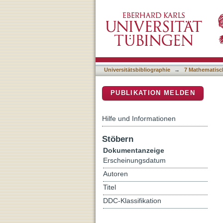
Moire-Orbital-Resolved Exc
DSpace Repositorium (Manakin b
van der Waals Heterostru
Universitätsbibliographie
→
7 Mathematisc
PUBLIKATION MELDEN
Hilfe und Informationen
Stöbern
Dokumentanzeige
Erscheinungsdatum
Autoren
Titel
DDC-Klassifikation