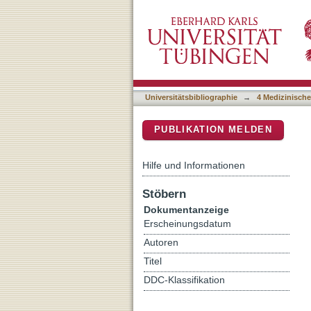
p21-activated kinases (PA
DSpace Repositorium (Manakin b
adipocytes
Universitätsbibliographie
→
4 Medizinische
PUBLIKATION MELDEN
Hilfe und Informationen
Stöbern
Dokumentanzeige
Erscheinungsdatum
Autoren
Titel
DDC-Klassifikation