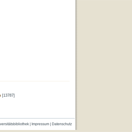
n
[13787]
versitätsbibliothek
|
Impressum
|
Datenschutz