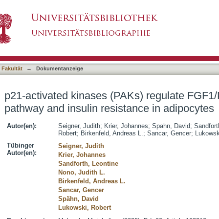
Ks) regulate FGF1/PDE4D antilipolytic pathway
asiert)
 Fakultät
→
Dokumentanzeige
p21-activated kinases (PAKs) regulate FGF1/
pathway and insulin resistance in adipocytes
Autor(en):
Seigner, Judith
;
Krier, Johannes
;
Spahn, David
;
Sandfort
Robert
;
Birkenfeld, Andreas L.
;
Sancar, Gencer
;
Lukowsk
Tübinger
Seigner, Judith
Autor(en):
Krier, Johannes
Sandforth, Leontine
Nono, Judith L.
Birkenfeld, Andreas L.
Sancar, Gencer
Spähn, David
Lukowski, Robert