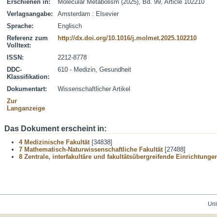
Erschienen in:
Molecular Metabolism (2025), Bd. 99, Article 102210
Verlagsangabe:
Amsterdam : Elsevier
Sprache:
Englisch
Referenz zum
http://dx.doi.org/10.1016/j.molmet.2025.102210
Volltext:
ISSN:
2212-8778
DDC-
610 - Medizin, Gesundheit
Klassifikation:
Dokumentart:
Wissenschaftlicher Artikel
Zur
Langanzeige
Das Dokument erscheint in:
4 Medizinische Fakultät
[34838]
7 Mathematisch-Naturwissenschaftliche Fakultät
[27488]
8 Zentrale, interfakultäre und fakultätsübergreifende Einrichtunge
Uni