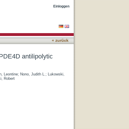
 and insulin resistance in
Einloggen
« zurück
PDE4D antilipolytic
h, Leontine
;
Nono, Judith L.
;
Lukowski,
i, Robert