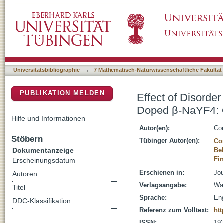
Effect of Disorder on the Emission Spectr
DSpace Repositorium (Manakin basiert)
Chemical and Experimental Results
Universitätsbibliographie
→
7 Mathematisch-Naturwissenschaftliche Fakultät
PUBLIKATION MELDEN
Effect of Disorde
Doped β-NaYF4: 
Hilfe und Informationen
Autor(en):
Con
Stöbern
Tübinger Autor(en):
Co
Dokumentanzeige
Be
Fin
Erscheinungsdatum
Erschienen in:
Jou
Autoren
Verlagsangabe:
Wa
Titel
Sprache:
Eng
DDC-Klassifikation
Referenz zum Volltext:
htt
ISSN:
19