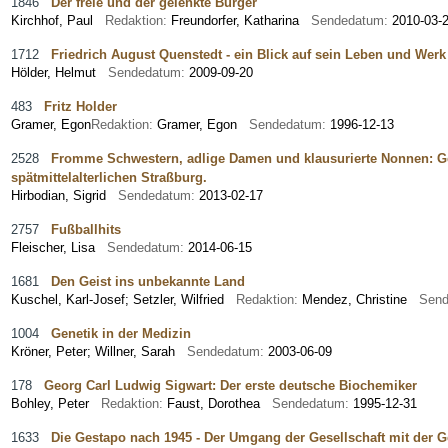
1846
Der freie und der gelenkte Bürger
Kirchhof, Paul
Redaktion:
Freundorfer, Katharina
Sendedatum:
2010-03-
1712
Friedrich August Quenstedt - ein Blick auf sein Leben und Werk
Hölder, Helmut
Sendedatum:
2009-09-20
483
Fritz Holder
Gramer, Egon
Redaktion:
Gramer, Egon
Sendedatum:
1996-12-13
2528
Fromme Schwestern, adlige Damen und klausurierte Nonnen: Ge
spätmittelalterlichen Straßburg.
Hirbodian, Sigrid
Sendedatum:
2013-02-17
2757
Fußballhits
Fleischer, Lisa
Sendedatum:
2014-06-15
1681
Den Geist ins unbekannte Land
Kuschel, Karl-Josef
;
Setzler, Wilfried
Redaktion:
Mendez, Christine
Sen
1004
Genetik in der Medizin
Kröner, Peter
;
Willner, Sarah
Sendedatum:
2003-06-09
178
Georg Carl Ludwig Sigwart: Der erste deutsche Biochemiker
Bohley, Peter
Redaktion:
Faust, Dorothea
Sendedatum:
1995-12-31
1633
Die Gestapo nach 1945 - Der Umgang der Gesellschaft mit der 