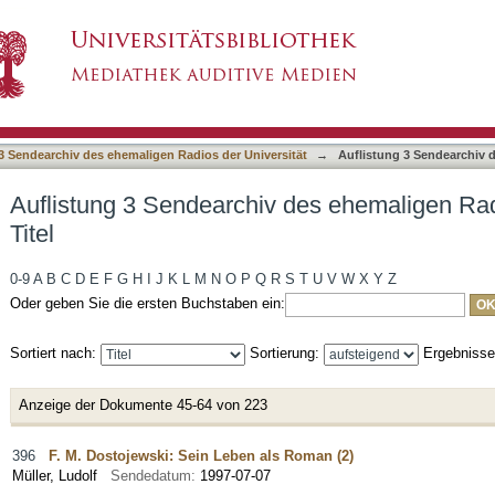
des ehemaligen Radios der Universität nach Ti
3 Sendearchiv des ehemaligen Radios der Universität
→
Auflistung 3 Sendearchiv d
Auflistung 3 Sendearchiv des ehemaligen Rad
Titel
0-9
A
B
C
D
E
F
G
H
I
J
K
L
M
N
O
P
Q
R
S
T
U
V
W
X
Y
Z
Oder geben Sie die ersten Buchstaben ein:
Sortiert nach:
Sortierung:
Ergebniss
Anzeige der Dokumente 45-64 von 223
396
F. M. Dostojewski: Sein Leben als Roman (2)
Müller, Ludolf
Sendedatum:
1997-07-07