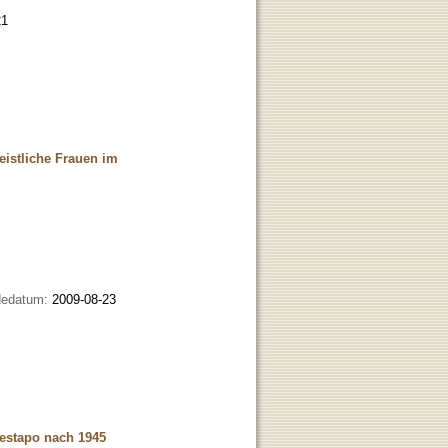
21
istliche Frauen im
dedatum:
2009-08-23
Gestapo nach 1945