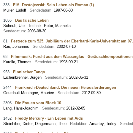
333
F.M. Dostojewski: Sein Leben als Roman (1)
Müller, Ludolf
Sendedatum:
1997-06-30
1056
Das falsche Leben
Scheub, Ute
Technik:
Potor, Marinella
Sendedatum:
2006-08-30
81
Festrede zum 525. Jubiläum der Eberhard-Karls-Universität am 07
Rau, Johannes
Sendedatum:
2002-07-10
68
Filmmusik: Furcht aus dem Wasserglas - Geräuschkompositionen
Kurella, Thomas
Sendedatum:
1998-09-21
953
Finnischer Tango
Eichenbrenner, Jürgen
Sendedatum:
2002-05-31
2444
Frankreich-Deutschland: Die neuen Herausforderungen
Gourdault-Montagne, Maurice
Sendedatum:
2012-09-30
2306
Die Frauen vom Block 10
Lang, Hans-Joachim
Sendedatum:
2012-02-05
1452
Freddy Mercury - Ein Leben mit Aids
Steinhiber, Dieter
;
Dingermann, Theo
Redaktion:
Amartey, Terley
Sende