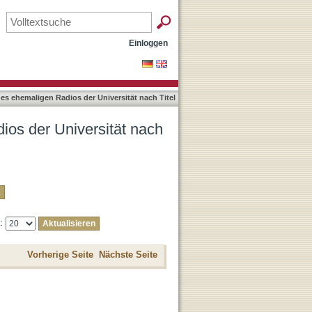
tel
Einloggen
es ehemaligen Radios der Universität nach Titel
ios der Universität nach
e:
Vorherige Seite
Nächste Seite