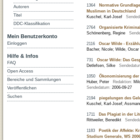
1364
Normative Grundlagen
Autoren
Muslimen in Deutschland
Titel
Kuschel, Karl-Josef
Sended
DDC-Klassifikation
2764
Organisierte Kriminal
Schönenberg, Regine
Send
Mein Benutzerkonto
Einloggen
2116
Oscar Wilde - Erzäh
Bacher, Nicole
;
Wilde, Oscar
Hilfe & Infos
731
Oscar Wilde: Das Gesp
FAQ
Detlefsen, Silke
Sendedatu
Open Access
1050
Ökonomisierung der U
Bereiche und Sammlungen
Huber, Peter
Redaktion:
Mi
Sendedatum:
2006-09-27
Veröffentlichen
Suchen
2194
piegelungen des Geld
Kuschel, Karl-Josef
;
Assmann
1711
Das Plagiat in der Lit
Rittweiler, Benedikt
Sended
1183
Poetik der Affekte: K
Studium Generale, WS 2006