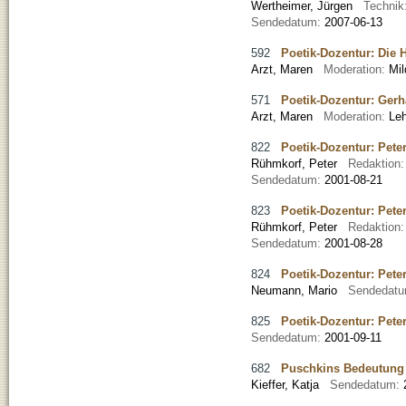
Wertheimer, Jürgen
Technik
Sendedatum:
2007-06-13
592
Poetik-Dozentur: Die
Arzt, Maren
Moderation:
Mi
571
Poetik-Dozentur: Ger
Arzt, Maren
Moderation:
Le
822
Poetik-Dozentur: Peter
Rühmkorf, Peter
Redaktion
Sendedatum:
2001-08-21
823
Poetik-Dozentur: Peter
Rühmkorf, Peter
Redaktion
Sendedatum:
2001-08-28
824
Poetik-Dozentur: Peter
Neumann, Mario
Sendedat
825
Poetik-Dozentur: Peter
Sendedatum:
2001-09-11
682
Puschkins Bedeutung i
Kieffer, Katja
Sendedatum: