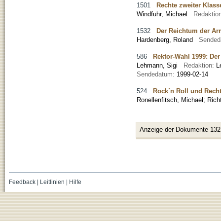
1501
Rechte zweiter Klass
Windfuhr, Michael
Redaktio
1532
Der Reichtum der Ar
Hardenberg, Roland
Sended
586
Rektor-Wahl 1999: De
Lehmann, Sigi
Redaktion:
L
Sendedatum:
1999-02-14
524
Rock`n Roll und Rech
Ronellenfitsch, Michael
;
Richt
Anzeige der Dokumente 132
Feedback
|
Leitlinien
|
Hilfe