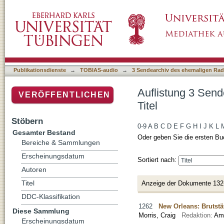
Auflistung 3 Sendearchiv des ehemaligen Rad
Publikationsdienste
→
TOBIAS-audio
→
3 Sendearchiv des ehemaligen Radi
Auflistung 3 Send
VERÖFFENTLICHEN
Titel
Stöbern
0-9
A
B
C
D
E
F
G
H
I
J
K
L
Gesamter Bestand
Oder geben Sie die ersten Bu
Bereiche & Sammlungen
Erscheinungsdatum
Sortiert nach:
Autoren
Titel
Anzeige der Dokumente 132
DDC-Klassifikation
1262
New Orleans: Brutstät
Diese Sammlung
Morris, Craig
Redaktion:
Am
Erscheinungsdatum