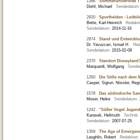
1386
Sommeruniversität T
Diehl, Michael
Sendedatum
2820
Sporthelden - Leitbi
Bette, Karl-Heinrich
Redakt
Sendedatum:
2014-11-16
2874
Stand und Entwicklu
Dr. Yavuzcan, Ismail H.
Red
Sendedatum:
2015-02-08
2370
Standort Disneyland?
Marquardt, Wolfgang
Sende
1260
Die Stille nach dem M
Casper, Sigrun
;
Nössler, Reg
1578
Das südindische Sans
Moser, Heike
Sendedatum:
1242
"Süßer Vogel Jugen
Karasek, Hellmuth
Technik
Sendedatum:
2007-07-25
1359
The Age of Emergen
Laughlin, Robert
Redaktion