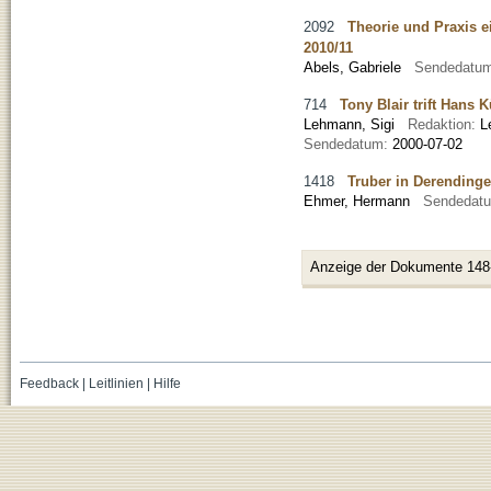
2092
Theorie und Praxis e
2010/11
Abels, Gabriele
Sendedatu
714
Tony Blair trift Hans 
Lehmann, Sigi
Redaktion:
L
Sendedatum:
2000-07-02
1418
Truber in Derending
Ehmer, Hermann
Sendedat
Anzeige der Dokumente 148
Feedback
|
Leitlinien
|
Hilfe