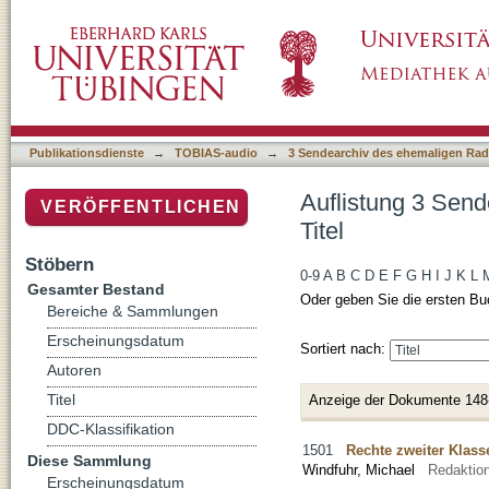
Auflistung 3 Sendearchiv des ehemaligen Rad
Publikationsdienste
→
TOBIAS-audio
→
3 Sendearchiv des ehemaligen Radi
Auflistung 3 Send
VERÖFFENTLICHEN
Titel
Stöbern
0-9
A
B
C
D
E
F
G
H
I
J
K
L
Gesamter Bestand
Oder geben Sie die ersten Bu
Bereiche & Sammlungen
Erscheinungsdatum
Sortiert nach:
Autoren
Titel
Anzeige der Dokumente 148
DDC-Klassifikation
1501
Rechte zweiter Klass
Diese Sammlung
Windfuhr, Michael
Redaktio
Erscheinungsdatum