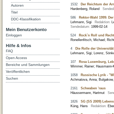
1532
Der Reichtum der Ar
Autoren
Hardenberg, Roland
Sended
Titel
586
Rektor-Wahl 1999: De
DDC-Klassifikation
Lehmann, Sigi
Redaktion:
L
Sendedatum:
1999-02-14
Mein Benutzerkonto
Einloggen
524
Rock`n Roll und Rech
Ronellenfitsch, Michael
;
Richt
Hilfe & Infos
4
Die Rolle der Universit
FAQ
Lehmann, Sigi
;
Lorenz, Sönk
Open Access
107
Rosa Luxemburg, Leb
Bereiche und Sammlungen
Wimmer, Rainer
;
Hausmann-K
Veröffentlichen
1058
Russische Lyrik - "W
Suchen
Achmatova, Anna
;
Bulgakow,
2161
Schwaben 'raus
Häussermann, Hartmut
Sen
1826
SG (SS 2009) Lebens
Küng, Hans
Redaktion:
Ebe