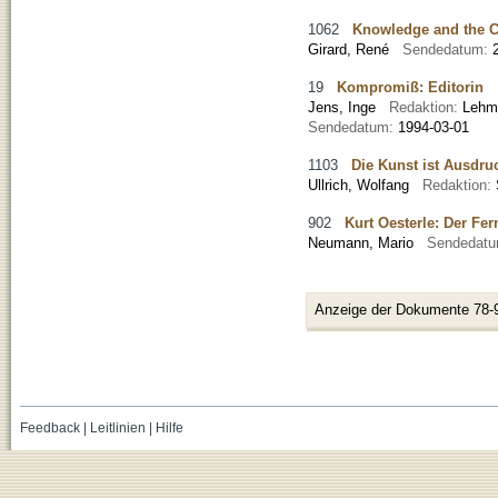
1062
Knowledge and the Ch
Girard, René
Sendedatum:
19
Kompromiß: Editorin
Jens, Inge
Redaktion:
Lehm
Sendedatum:
1994-03-01
1103
Die Kunst ist Ausdruc
Ullrich, Wolfang
Redaktion:
902
Kurt Oesterle: Der Fe
Neumann, Mario
Sendedat
Anzeige der Dokumente 78-
Feedback
|
Leitlinien
|
Hilfe