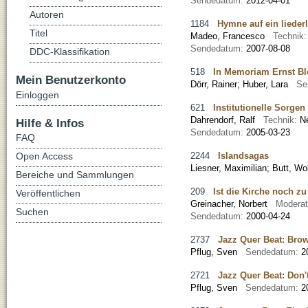
Sendedatum:
2012-04-01
Autoren
1184
Hymne auf ein lieder
Titel
Madeo, Francesco
Technik
Sendedatum:
2007-08-08
DDC-Klassifikation
518
In Memoriam Ernst B
Mein Benutzerkonto
Dörr, Rainer
;
Huber, Lara
Se
Einloggen
621
Institutionelle Sorgen
Dahrendorf, Ralf
Technik:
N
Hilfe & Infos
Sendedatum:
2005-03-23
FAQ
Open Access
2244
Islandsagas
Liesner, Maximilian; Butt, Wo
Bereiche und Sammlungen
209
Ist die Kirche noch zu
Veröffentlichen
Greinacher, Norbert
Moderat
Suchen
Sendedatum:
2000-04-24
2737
Jazz Quer Beat: Bro
Pflug, Sven
Sendedatum:
2
2721
Jazz Quer Beat: Don't
Pflug, Sven
Sendedatum:
2