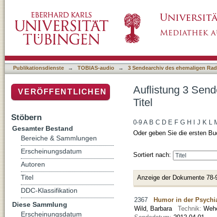
Auflistung 3 Sendearchiv des ehemaligen Rad
Publikationsdienste
→
TOBIAS-audio
→
3 Sendearchiv des ehemaligen Radi
Auflistung 3 Send
VERÖFFENTLICHEN
Titel
Stöbern
0-9
A
B
C
D
E
F
G
H
I
J
K
L
Gesamter Bestand
Oder geben Sie die ersten Bu
Bereiche & Sammlungen
Erscheinungsdatum
Sortiert nach:
Autoren
Titel
Anzeige der Dokumente 78-
DDC-Klassifikation
2367
Humor in der Psychia
Diese Sammlung
Wild, Barbara
Technik:
Weho
Erscheinungsdatum