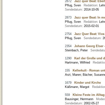
2872
Jazz quer Beat: Ebe
Pflug, Sven
Redaktion:
Leh
Sendedatum:
2014-10-05
2873
Jazz quer Beat: In 
Pflug, Sven
Redaktion:
Leh
Sendedatum:
2015-02-01
2754
Jazz Quer Beat: Viva
Pflug, Sven
Sendedatum:
2
2354
Johann Georg Elser -
Steinbach, Peter
Sendedat
1290
Karl der Große und d
Hartmann, Wilfried
Redakti
155
Kellerkult - Roman un
Arzt, Maren
;
Bächer, Susann
1679
Kinder und Kirche
Käßmann, Margot
Redaktio
559
Kleine Feste im Allta
Bausinger, Herrmann
Moder
Sendedatum:
2002-05-27