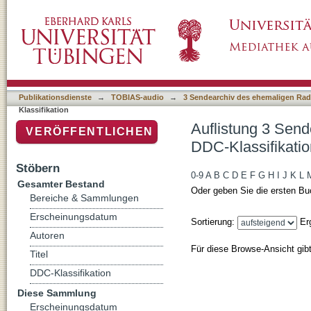
Auflistung 3 Sendearchiv des ehemaligen Rad
Publikationsdienste
→
TOBIAS-audio
→
3 Sendearchiv des ehemaligen Radi
Klassifikation
Auflistung 3 Send
VERÖFFENTLICHEN
DDC-Klassifikatio
Stöbern
0-9
A
B
C
D
E
F
G
H
I
J
K
L
Gesamter Bestand
Oder geben Sie die ersten Bu
Bereiche & Sammlungen
Erscheinungsdatum
Sortierung:
Er
Autoren
Für diese Browse-Ansicht gib
Titel
DDC-Klassifikation
Diese Sammlung
Erscheinungsdatum