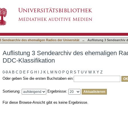
des ehemaligen Radios der Universität nach D
3 Sendearchiv des ehemaligen Radios der Universität
→
Auflistung 3 Sendearchiv 
Auflistung 3 Sendearchiv des ehemaligen Rad
DDC-Klassifikation
0-9
A
B
C
D
E
F
G
H
I
J
K
L
M
N
O
P
Q
R
S
T
U
V
W
X
Y
Z
Oder geben Sie die ersten Buchstaben ein:
Sortierung:
Ergebnisse:
Für diese Browse-Ansicht gibt es keine Ergebnisse.