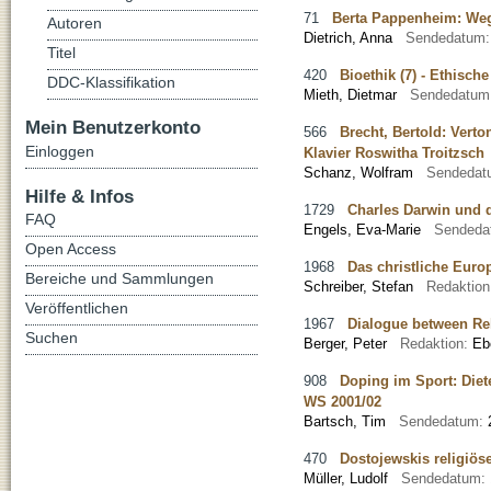
71
Berta Pappenheim: Weg
Autoren
Dietrich, Anna
Sendedatum
Titel
420
Bioethik (7) - Ethisc
DDC-Klassifikation
Mieth, Dietmar
Sendedatum
Mein Benutzerkonto
566
Brecht, Bertold: Vert
Einloggen
Klavier Roswitha Troitzsch
Schanz, Wolfram
Sendedat
Hilfe & Infos
1729
Charles Darwin und d
FAQ
Engels, Eva-Marie
Sendeda
Open Access
1968
Das christliche Europ
Bereiche und Sammlungen
Schreiber, Stefan
Redaktio
Veröffentlichen
1967
Dialogue between Reli
Suchen
Berger, Peter
Redaktion:
Eb
908
Doping im Sport: Diet
WS 2001/02
Bartsch, Tim
Sendedatum:
470
Dostojewskis religiös
Müller, Ludolf
Sendedatum: