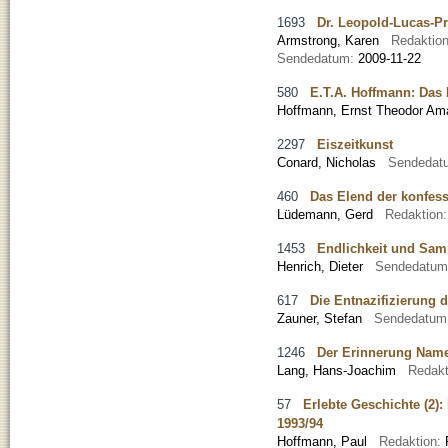
1693
Dr. Leopold-Lucas-Pr
Armstrong, Karen
Redaktio
Sendedatum:
2009-11-22
580
E.T.A. Hoffmann: Das F
Hoffmann, Ernst Theodor A
2297
Eiszeitkunst
Conard, Nicholas
Sendedat
460
Das Elend der konfes
Lüdemann, Gerd
Redaktion
1453
Endlichkeit und Sa
Henrich, Dieter
Sendedatu
617
Die Entnazifizierung 
Zauner, Stefan
Sendedatum
1246
Der Erinnerung Namen
Lang, Hans-Joachim
Redakt
57
Erlebte Geschichte (2)
1993/94
Hoffmann, Paul
Redaktion: