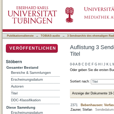
Auflistung 3 Sendearchiv des ehemaligen Rad
Publikationsdienste
→
TOBIAS-audio
→
3 Sendearchiv des ehemaligen Radi
Auflistung 3 Send
VERÖFFENTLICHEN
Titel
Stöbern
0-9
A
B
C
D
E
F
G
H
I
J
K
L
Gesamter Bestand
Oder geben Sie die ersten Bu
Bereiche & Sammlungen
Erscheinungsdatum
Sortiert nach:
Autoren
Titel
Anzeige der Dokumente 19-
DDC-Klassifikation
2371
Bebenhausen: Verfas
Diese Sammlung
Zauner, Stefan
Sendedatum
Erscheinungsdatum