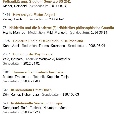
Frühaufklärung, Studium Generale SS 2011
Rieger, Reinhold
Sendedatum:
2011-08-14
1344
How are you Mister Angst?
Zelter, Joachim
Sendedatum:
2008-06-25
75
Hölderlin und die Moderne (9): Hölderlins philosophische Grund
Frank, Manfred
Moderation:
Mild, Manuela
Sendedatum:
1994-06-14
1335
Hölderlin und die Revolution in Deutschland
Kuhn, Axel
Redaktion:
Thoms, Katharina
Sendedatum:
2008-06-04
2367
Humor in der Psychiatrie
Wild, Barbara
Technik:
Wehowski, Matthäus
Sendedatum:
2012-04-01
1184
Hymne auf ein liederliches Leben
Madeo, Francesco
Technik:
Kuechle, Tanja
Sendedatum:
2007-08-08
518
In Memoriam Ernst Bloch
Dörr, Rainer
;
Huber, Lara
Sendedatum:
1997-08-03
621
Institutionelle Sorgen in Europa
Dahrendorf, Ralf
Technik:
Neumann, Mario
Sendedatum:
2005-03-23