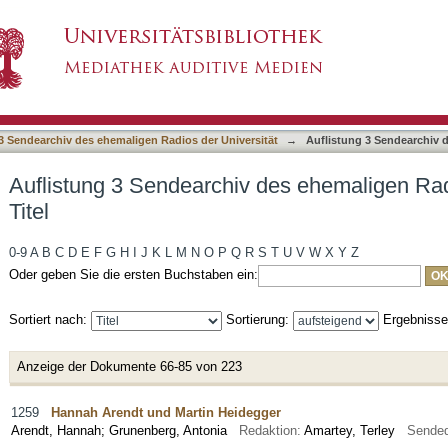
des ehemaligen Radios der Universität nach Ti
3 Sendearchiv des ehemaligen Radios der Universität
→
Auflistung 3 Sendearchiv d
Auflistung 3 Sendearchiv des ehemaligen Rad
Titel
0-9
A
B
C
D
E
F
G
H
I
J
K
L
M
N
O
P
Q
R
S
T
U
V
W
X
Y
Z
Oder geben Sie die ersten Buchstaben ein:
Sortiert nach:
Sortierung:
Ergebniss
Anzeige der Dokumente 66-85 von 223
1259
Hannah Arendt und Martin Heidegger
Arendt, Hannah
;
Grunenberg, Antonia
Redaktion:
Amartey, Terley
Sende