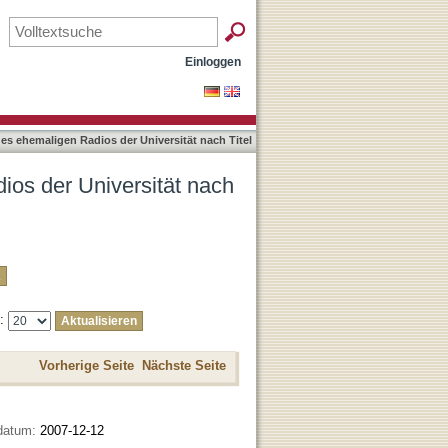
tel
Einloggen
es ehemaligen Radios der Universität nach Titel
ios der Universität nach
e:
Vorherige Seite
Nächste Seite
datum:
2007-12-12