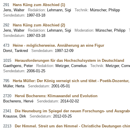
291
Hans Küng zum Abschied (1)
Jens, Walter
Redaktion:
Lehmann, Sigi
Technik:
Münscher, Philipp
Sendedatum:
1997-03-18
292
Hans Küng zum Abschied (2)
Jens, Walter
Redaktion:
Lehmann, Sigi
Moderation:
Münscher, Philipp
Sendedatum:
1997-03-18
473
Heine - möglicherweise. Annäherung an eine Figur
Dorst, Tankred
Sendedatum:
1997-12-09
1015
Herausforderungen für das Hochschulsystem in Deutschland
Gaethgens, Peter
Redaktion:
Metzger, Cornelius
Technik:
Metzger, Corne
Sendedatum:
2006-01-25
795
Herta Müller: Der König verneigt sich und tötet - Poetik-Dozentur
Müller, Herta
Sendedatum:
2001-05-01
2720
Hervé Bocherens: Klimawandel und Evolution
Bocherens, Hervé
Sendedatum:
2014-02-02
2341
Die Heuneburg im Spiegel der neuen Forschungs- und Ausgra
Krausse, Dirk
Sendedatum:
2012-03-25
2213
Der Himmel. Streit um den Himmel - Christliche Deutungen chine