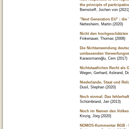
the principle of participatio
Bernstorff, Jochen von
(
2021
"Next Generation EU" : die
Nettesheim, Martin
(
2020
)
Nicht den hochgeschätzten 
Finkenauer, Thomas
(
2008
)
Die Nichtanwendung deutsch
umfassenden Verwerfungsm
Karaosmanoğlu, Cem
(
2017
)
Nichtstaatliches Recht als
Wegen, Gerhard
;
Asbrand, D
Niederlande, Staat und Relig
Dusil, Stephan
(
2020
)
Noch einmal: Das fehlerhaft
Schürnbrand, Jan
(
2013
)
Noch im Namen des Volkes?
Kinzig, Jörg
(
2020
)
NOMOS-Kommentar BGB - Er