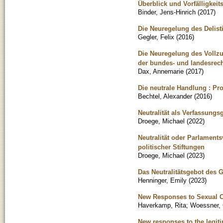
Überblick und Vorfälligke
Binder, Jens-Hinrich
(
2017
)
Die Neuregelung des Delis
Gegler, Felix
(
2016
)
Die Neuregelung des Vollz
der bundes- und landesrec
Dax, Annemarie
(
2017
)
Die neutrale Handlung : P
Bechtel, Alexander
(
2016
)
Neutralität als Verfassungs
Droege, Michael
(
2022
)
Neutralität oder Parlaments
politischer Stiftungen
Droege, Michael
(
2023
)
Das Neutralitätsgebot des 
Henninger, Emily
(
2023
)
New Responses to Sexual Of
Haverkamp, Rita
;
Woessner,
New responses to the legitima