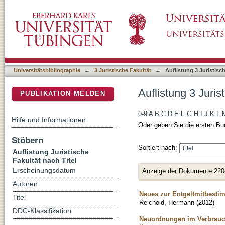
Auflistung 3 Juristische Fakultät nach Titel
DSpace Repositorium (Manakin basiert)
Universitätsbibliographie
→
3 Juristische Fakultät
→
Auflistung 3 Juristisch
Auflistung 3 Juris
PUBLIKATION MELDEN
0-9
A
B
C
D
E
F
G
H
I
J
K
L
Hilfe und Informationen
Oder geben Sie die ersten Bu
Stöbern
Sortiert nach:
Auflistung Juristische
Fakultät nach Titel
Erscheinungsdatum
Anzeige der Dokumente 220
Autoren
Neues zur Entgeltmitbesti
Titel
Reichold, Hermann
(
2012
)
DDC-Klassifikation
Neuordnungen im Verbrauch