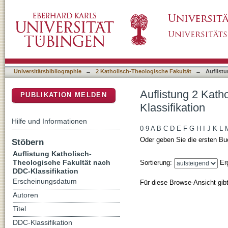
Auflistung 2 Katholisch-Theologische Fakult
DSpace Repositorium (Manakin basiert)
Universitätsbibliographie
→
2 Katholisch-Theologische Fakultät
→
Auflistu
Auflistung 2 Kath
PUBLIKATION MELDEN
Klassifikation
Hilfe und Informationen
0-9
A
B
C
D
E
F
G
H
I
J
K
L
Oder geben Sie die ersten Bu
Stöbern
Auflistung Katholisch-
Theologische Fakultät nach
Sortierung:
Er
DDC-Klassifikation
Erscheinungsdatum
Für diese Browse-Ansicht gib
Autoren
Titel
DDC-Klassifikation