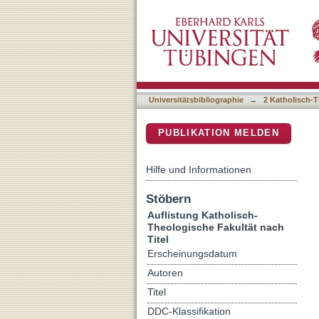
Auflistung 2 Katholisch-Th
DSpace Repositorium (Manakin b
Universitätsbibliographie
→
2 Katholisch-T
PUBLIKATION MELDEN
Hilfe und Informationen
Stöbern
Auflistung Katholisch-
Theologische Fakultät nach
Titel
Erscheinungsdatum
Autoren
Titel
DDC-Klassifikation