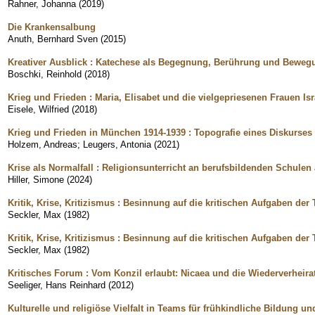
Rahner, Johanna
(
2019
)
Die Krankensalbung
Anuth, Bernhard Sven
(
2015
)
Kreativer Ausblick : Katechese als Begegnung, Berührung und Beweg
Boschki, Reinhold
(
2018
)
Krieg und Frieden : Maria, Elisabet und die vielgepriesenen Frauen Isra
Eisele, Wilfried
(
2018
)
Krieg und Frieden in München 1914-1939 : Topografie eines Diskurses
Holzem, Andreas
;
Leugers, Antonia
(
2021
)
Krise als Normalfall : Religionsunterricht an berufsbildenden Schule
Hiller, Simone
(
2024
)
Kritik, Krise, Kritizismus : Besinnung auf die kritischen Aufgaben der
Seckler, Max
(
1982
)
Kritik, Krise, Kritizismus : Besinnung auf die kritischen Aufgaben der
Seckler, Max
(
1982
)
Kritisches Forum : Vom Konzil erlaubt: Nicaea und die Wiederverheir
Seeliger, Hans Reinhard
(
2012
)
Kulturelle und religiöse Vielfalt in Teams für frühkindliche Bildung u