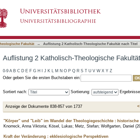
eologische Fakultät nach Titel
asiert)
heologische Fakultät
→
Auflistung 2 Katholisch-Theologische Fakultät nach Titel
Auflistung 2 Katholisch-Theologische Fakultät
0-9
A
B
C
D
E
F
G
H
I
J
K
L
M
N
O
P
Q
R
S
T
U
V
W
X
Y
Z
Oder geben Sie die ersten Buchstaben ein:
Sortiert nach:
Sortierung:
Ergebniss
<
Anzeige der Dokumente 838-857 von 1737
"Körper" und "Leib" im Wandel der Theologiegeschichte : historische
Knorreck, Anna Viktoria
;
Kösel, Lukas
;
Metz, Stefan
;
Wolfgarten, Daniel
(
2
Kraft der Veränderung : ekklesiologische Perspektiven