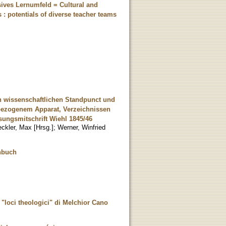
usives Lernumfeld = Cultural and
 : potentials of diverse teacher teams
en wissenschaftlichen Standpunct und
hbezogenem Apparat, Verzeichnissen
sungsmitschrift Wiehl 1845/46
ckler, Max [Hrsg.]
;
Werner, Winfried
enbuch
 "loci theologici" di Melchior Cano