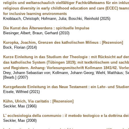
religiös und weltanschaulich vielfältiger Fachkräfteteams für ein inkl
religious diversity in early childhood education and care (ECEC) teams
for inclusive learning environments
Knoblauch, Christoph
;
Hofmann, Julia
;
Boschki, Reinhold
(
2025
)
Die Kunst des Älterwerdens : spirituelle Impulse
Biesinger, Albert
;
Braun, Gerhard
(
2010
)
Kuropka, Joachim, Grenzen des katholischen Milieus : [Rezension]
Bock, Florian
(
2014
)
Kurze Einleitung in das Studium der Theologie : mit Rücksicht auf d
das katholische System (Tübingen 1819); mit textkritischem und sac
und Registern. Anhang: Vorlesungsmitschrift Kollmann 1841/42. Vorle
Drey, Johann Sebastian von
;
Kollmann, Johann Georg
;
Wiehl, Matthäus
;
Se
[Bearb.]
(
2007
)
Kurzgefasste Einleitung in das Neue Testament : ein Lehr- und Studi
Eisele, Wilfried
(
2021
)
Kühn, Ulrich, Via caritatis : [Rezension]
Seckler, Max
(
1966
)
L' ecclesiologia della communio : il metodo teologico e la dottrina dei
Seckler, Max
(
2008
)