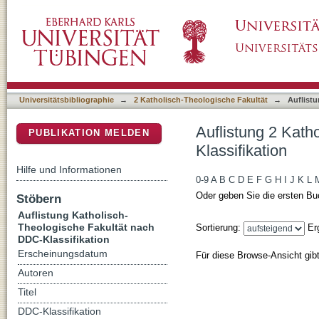
Auflistung 2 Katholisch-Theologische Fakult
DSpace Repositorium (Manakin basiert)
Universitätsbibliographie
→
2 Katholisch-Theologische Fakultät
→
Auflistu
Auflistung 2 Kath
PUBLIKATION MELDEN
Klassifikation
Hilfe und Informationen
0-9
A
B
C
D
E
F
G
H
I
J
K
L
Oder geben Sie die ersten Bu
Stöbern
Auflistung Katholisch-
Theologische Fakultät nach
Sortierung:
Er
DDC-Klassifikation
Erscheinungsdatum
Für diese Browse-Ansicht gib
Autoren
Titel
DDC-Klassifikation