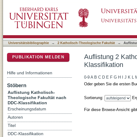
Auflistung 2 Katholisch-Theologische Fakult
DSpace Repositorium (Manakin basiert)
Universitätsbibliographie
→
2 Katholisch-Theologische Fakultät
→
Auflistu
Auflistung 2 Kath
PUBLIKATION MELDEN
Klassifikation
Hilfe und Informationen
0-9
A
B
C
D
E
F
G
H
I
J
K
L
Oder geben Sie die ersten Bu
Stöbern
Auflistung Katholisch-
Theologische Fakultät nach
Sortierung:
Er
DDC-Klassifikation
Erscheinungsdatum
Für diese Browse-Ansicht gib
Autoren
Titel
DDC-Klassifikation