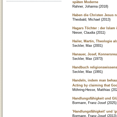
späten Moderne
Rahner, Johanna
(
2018
)
Haben die Christen Jesus n
Theobald, Michael
(
2013
)
Hagars Töchter : der Islam
Nieser, Claudia
(
2011
)
Hailer, Martin, Theologie al
Seckler, Max
(
2001
)
Hanauer, Josef, Konnersreut
Seckler, Max
(
1973
)
Handbuch religionswissensc
Seckler, Max
(
1991
)
Handeln, indem man behaupt
Acting by claiming that God
Möhring-Hesse, Matthias
(
20
Handlungsfähigkeit und Glü
Bormann, Franz-Josef
(
2025
)
'Handlungsfähigkeit' und '
Bormann, Franz-Josef
(
2013
)