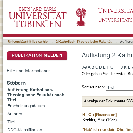
Auflistung 2 Katholisch-Theologische Fakultä
DSpace Repositorium (Manakin basiert)
Universitätsbibliographie
→
2 Katholisch-Theologische Fakultät
→
Auflistu
Auflistung 2 Kath
PUBLIKATION MELDEN
0-9
A
B
C
D
E
F
G
H
I
J
K
L
Hilfe und Informationen
Oder geben Sie die ersten Bu
Stöbern
Sortiert nach:
Auflistung Katholisch-
Theologische Fakultät nach
Titel
Anzeige der Dokumente 585
Erscheinungsdatum
Autoren
H - O : [Rezension]
Seckler, Max
(
1985
)
Titel
"Hab' ich nur dein Ohr, fin
DDC-Klassifikation