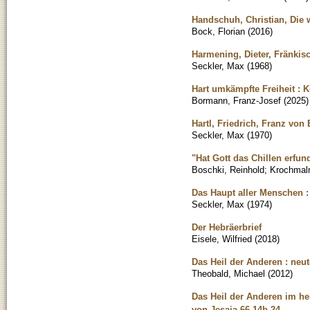
Handschuh, Christian, Die
Bock, Florian
(
2016
)
Harmening, Dieter, Fränkis
Seckler, Max
(
1968
)
Hart umkämpfte Freiheit : 
Bormann, Franz-Josef
(
2025
)
Hartl, Friedrich, Franz von
Seckler, Max
(
1970
)
"Hat Gott das Chillen erfu
Boschki, Reinhold
;
Krochmaln
Das Haupt aller Menschen 
Seckler, Max
(
1974
)
Der Hebräerbrief
Eisele, Wilfried
(
2018
)
Das Heil der Anderen : neu
Theobald, Michael
(
2012
)
Das Heil der Anderen im h
von Jesaja 66,14b-24