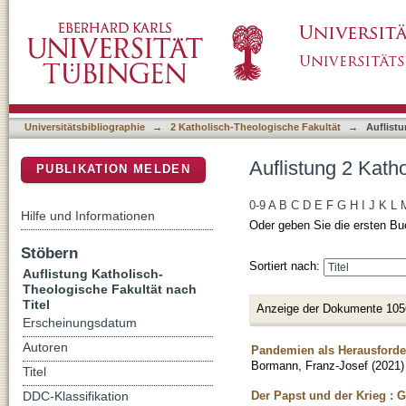
Auflistung 2 Katholisch-Theologische Fakultä
DSpace Repositorium (Manakin basiert)
Universitätsbibliographie
→
2 Katholisch-Theologische Fakultät
→
Auflistu
Auflistung 2 Kath
PUBLIKATION MELDEN
0-9
A
B
C
D
E
F
G
H
I
J
K
L
Hilfe und Informationen
Oder geben Sie die ersten Bu
Stöbern
Sortiert nach:
Auflistung Katholisch-
Theologische Fakultät nach
Titel
Anzeige der Dokumente 105
Erscheinungsdatum
Autoren
Pandemien als Herausforderu
Bormann, Franz-Josef
(
2021
)
Titel
Der Papst und der Krieg : 
DDC-Klassifikation