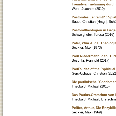
Fremdwahrnehmung durch d
Werz, Joachim
(
2019
)
Pastorales Lehramt? : Spie
Bauer, Christian [Hrsg.]
;
Schü
Pastoraltheologien in Geg
Schweighofer, Teresa
(
2016
)
Pater, Wim A. de, Theologi
Seckler, Max
(
1973
)
Paul Niedermann, geb. 1. 
Boschki, Reinhold
(
2017
)
Paul's idea of the "spiritual
Gers-Uphaus, Christian
(
2022
Die paulinische "Charismen
Theobald, Michael
(
2015
)
Das Paulus-Oratorium von 
Theobald, Michael
;
Bretschne
Peiffer, Arthur, Die Enzykl
Seckler, Max
(
1969
)