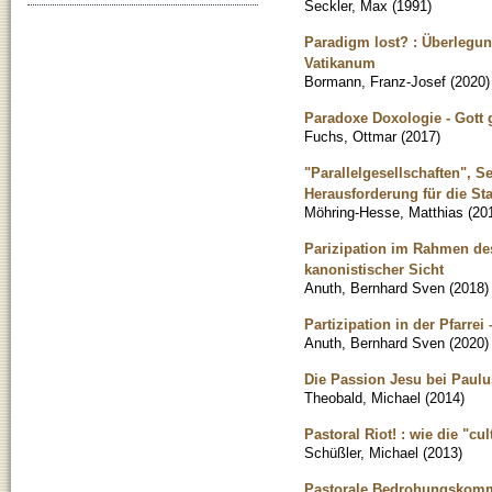
Seckler, Max
(
1991
)
Paradigm lost? : Überlegun
Vatikanum
Bormann, Franz-Josef
(
2020
)
Paradoxe Doxologie - Gott 
Fuchs, Ottmar
(
2017
)
"Parallelgesellschaften", S
Herausforderung für die Sta
Möhring-Hesse, Matthias
(
20
Parizipation im Rahmen de
kanonistischer Sicht
Anuth, Bernhard Sven
(
2018
)
Partizipation in der Pfarre
Anuth, Bernhard Sven
(
2020
)
Die Passion Jesu bei Paul
Theobald, Michael
(
2014
)
Pastoral Riot! : wie die "cu
Schüßler, Michael
(
2013
)
Pastorale Bedrohungskommun