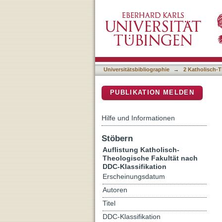
Auflistung 2 Katholisch-T
DSpace Repositorium (Manakin b
Universitätsbibliographie
→
2 Katholisch-T
PUBLIKATION MELDEN
Hilfe und Informationen
Stöbern
Auflistung Katholisch-
Theologische Fakultät nach
DDC-Klassifikation
Erscheinungsdatum
Autoren
Titel
DDC-Klassifikation