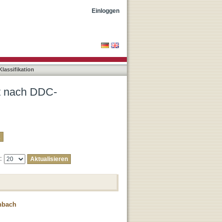
"400"
Einloggen
lassifikation
ät nach DDC-
e:
enbach