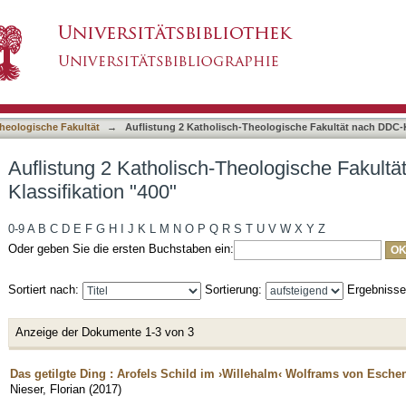
heologische Fakultät nach DDC-Klassifikation 
asiert)
heologische Fakultät
→
Auflistung 2 Katholisch-Theologische Fakultät nach DDC-K
Auflistung 2 Katholisch-Theologische Fakult
Klassifikation "400"
0-9
A
B
C
D
E
F
G
H
I
J
K
L
M
N
O
P
Q
R
S
T
U
V
W
X
Y
Z
Oder geben Sie die ersten Buchstaben ein:
Sortiert nach:
Sortierung:
Ergebniss
Anzeige der Dokumente 1-3 von 3
Das getilgte Ding : Arofels Schild im ›Willehalm‹ Wolframs von Esch
Nieser, Florian
(
2017
)