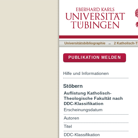
Auflistung 2 Katholisch-T
DSpace Repositorium (Manakin b
Universitätsbibliographie
→
2 Katholisch-T
PUBLIKATION MELDEN
Hilfe und Informationen
Stöbern
Auflistung Katholisch-
Theologische Fakultät nach
DDC-Klassifikation
Erscheinungsdatum
Autoren
Titel
DDC-Klassifikation