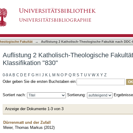
heologische Fakultät nach DDC-Klassifikation 
asiert)
heologische Fakultät
→
Auflistung 2 Katholisch-Theologische Fakultät nach DDC-K
Auflistung 2 Katholisch-Theologische Fakult
Klassifikation "830"
0-9
A
B
C
D
E
F
G
H
I
J
K
L
M
N
O
P
Q
R
S
T
U
V
W
X
Y
Z
Oder geben Sie die ersten Buchstaben ein:
Sortiert nach:
Sortierung:
Ergebniss
Anzeige der Dokumente 1-3 von 3
Dürrenmatt und der Zufall
Meier, Thomas Markus
(
2012
)