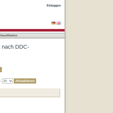
"830"
Einloggen
lassifikation
ät nach DDC-
e: