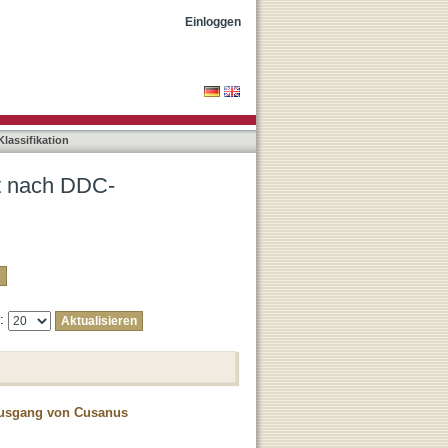
"870"
Einloggen
lassifikation
ät nach DDC-
e:
 Ausgang von Cusanus