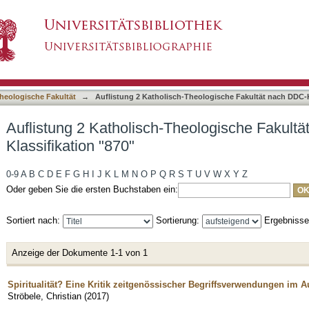
heologische Fakultät nach DDC-Klassifikation 
asiert)
heologische Fakultät
→
Auflistung 2 Katholisch-Theologische Fakultät nach DDC-K
Auflistung 2 Katholisch-Theologische Fakult
Klassifikation "870"
0-9
A
B
C
D
E
F
G
H
I
J
K
L
M
N
O
P
Q
R
S
T
U
V
W
X
Y
Z
Oder geben Sie die ersten Buchstaben ein:
Sortiert nach:
Sortierung:
Ergebniss
Anzeige der Dokumente 1-1 von 1
Spiritualität? Eine Kritik zeitgenössischer Begriffsverwendungen im
Ströbele, Christian
(
2017
)