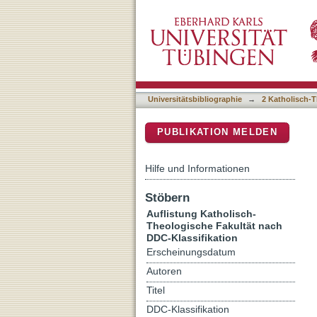
Auflistung 2 Katholisch-T
DSpace Repositorium (Manakin b
Universitätsbibliographie
→
2 Katholisch-T
PUBLIKATION MELDEN
Hilfe und Informationen
Stöbern
Auflistung Katholisch-
Theologische Fakultät nach
DDC-Klassifikation
Erscheinungsdatum
Autoren
Titel
DDC-Klassifikation