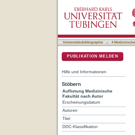
Auflistung 4 Medizinische
DSpace Repositorium (Manakin b
Universitätsbibliographie
→
4 Medizinische
PUBLIKATION MELDEN
Hilfe und Informationen
Stöbern
Auflistung Medizinische
Fakultät nach Autor
Erscheinungsdatum
Autoren
Titel
DDC-Klassifikation