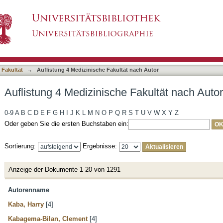
 Fakultät nach Autor
asiert)
 Fakultät
→
Auflistung 4 Medizinische Fakultät nach Autor
Auflistung 4 Medizinische Fakultät nach Autor
0-9
A
B
C
D
E
F
G
H
I
J
K
L
M
N
O
P
Q
R
S
T
U
V
W
X
Y
Z
Oder geben Sie die ersten Buchstaben ein:
Sortierung:
Ergebnisse:
Anzeige der Dokumente 1-20 von 1291
Autorenname
Kaba, Harry
[4]
Kabagema-Bilan, Clement
[4]