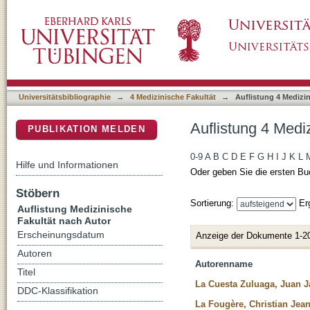
Auflistung 4 Medizinische Fakultät nach Auto
DSpace Repositorium (Manakin basiert)
Universitätsbibliographie
→
4 Medizinische Fakultät
→
Auflistung 4 Medizi
Auflistung 4 Medi
PUBLIKATION MELDEN
0-9
A
B
C
D
E
F
G
H
I
J
K
L
Hilfe und Informationen
Oder geben Sie die ersten Bu
Stöbern
Sortierung:
Er
Auflistung Medizinische
Fakultät nach Autor
Erscheinungsdatum
Anzeige der Dokumente 1-2
Autoren
Autorenname
Titel
La Cuesta Zuluaga, Juan 
DDC-Klassifikation
La Fougère, Christian Jea