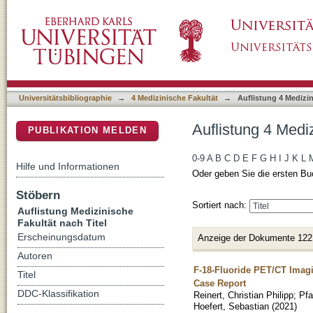
Auflistung 4 Medizinische Fakultät nach Titel
DSpace Repositorium (Manakin basiert)
Universitätsbibliographie
→
4 Medizinische Fakultät
→
Auflistung 4 Medizin
Auflistung 4 Mediz
PUBLIKATION MELDEN
0-9
A
B
C
D
E
F
G
H
I
J
K
L
Hilfe und Informationen
Oder geben Sie die ersten Bu
Stöbern
Sortiert nach:
Auflistung Medizinische
Fakultät nach Titel
Erscheinungsdatum
Anzeige der Dokumente 122
Autoren
F-18-Fluoride PET/CT Imagi
Titel
Case Report
DDC-Klassifikation
Reinert, Christian Philipp
;
Pfa
Hoefert, Sebastian
(
2021
)