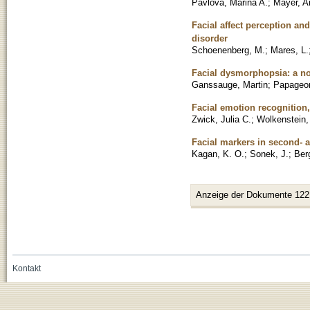
Pavlova, Marina A.
;
Mayer, A
Facial affect perception an
disorder
Schoenenberg, M.
;
Mares, L.
Facial dysmorphopsia: a no
Ganssauge, Martin
;
Papageor
Facial emotion recognition,
Zwick, Julia C.
;
Wolkenstein,
Facial markers in second- a
Kagan, K. O.
;
Sonek, J.
;
Ber
Anzeige der Dokumente 122
Kontakt