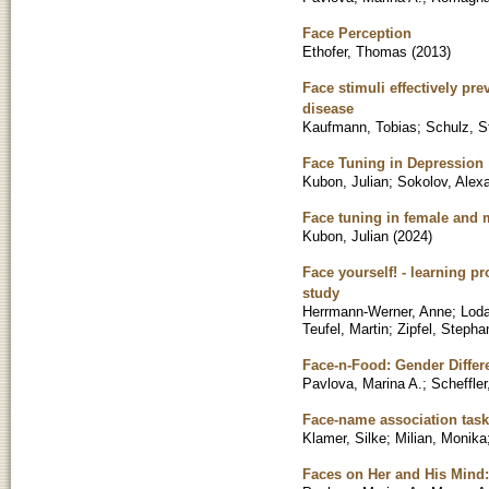
Face Perception
Ethofer, Thomas
(
2013
)
Face stimuli effectively pre
disease
Kaufmann, Tobias
;
Schulz, S
Face Tuning in Depression
Kubon, Julian
;
Sokolov, Alex
Face tuning in female and 
Kubon, Julian
(
2024
)
Face yourself! - learning p
study
Herrmann-Werner, Anne
;
Loda
Teufel, Martin
;
Zipfel, Stepha
Face-n-Food: Gender Differ
Pavlova, Marina A.
;
Scheffler
Face-name association task
Klamer, Silke
;
Milian, Monika
Faces on Her and His Mind