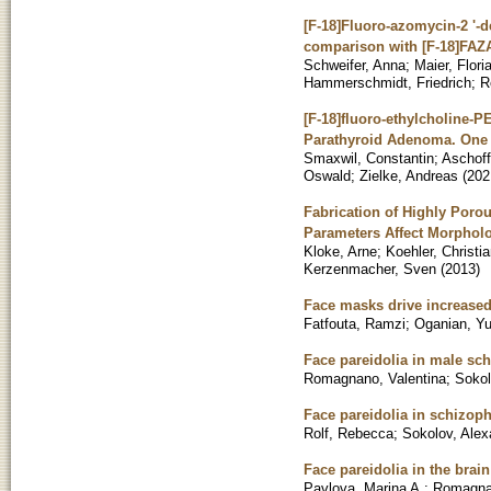
[F-18]Fluoro-azomycin-2 '-
comparison with [F-18]FAZ
Schweifer, Anna
;
Maier, Flori
Hammerschmidt, Friedrich
;
R
[F-18]fluoro-ethylcholine-
Parathyroid Adenoma. One Y
Smaxwil, Constantin
;
Aschoff
Oswald
;
Zielke, Andreas
(
202
Fabrication of Highly Poro
Parameters Affect Morphol
Kloke, Arne
;
Koehler, Christi
Kerzenmacher, Sven
(
2013
)
Face masks drive increased
Fatfouta, Ramzi
;
Oganian, Yu
Face pareidolia in male sc
Romagnano, Valentina
;
Sokol
Face pareidolia in schizop
Rolf, Rebecca
;
Sokolov, Alex
Face pareidolia in the brai
Pavlova, Marina A.
;
Romagnan