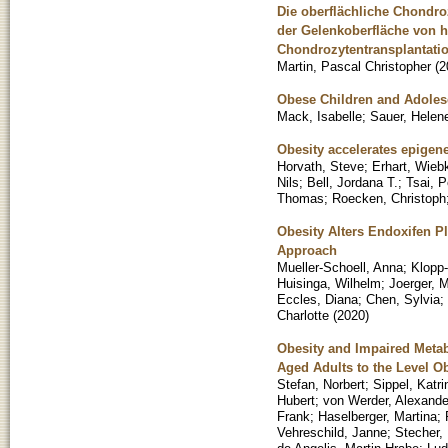
Die oberflächliche Chondro
der Gelenkoberfläche von 
Chondrozytentransplantati
Martin, Pascal Christopher
(
2
Obese Children and Adolesc
Mack, Isabelle
;
Sauer, Helen
Obesity accelerates epigene
Horvath, Steve
;
Erhart, Wieb
Nils
;
Bell, Jordana T.
;
Tsai, P
Thomas
;
Roecken, Christoph
Obesity Alters Endoxifen P
Approach
Mueller-Schoell, Anna
;
Klopp
Huisinga, Wilhelm
;
Joerger, 
Eccles, Diana
;
Chen, Sylvia
;
Charlotte
(
2020
)
Obesity and Impaired Metab
Aged Adults to the Level O
Stefan, Norbert
;
Sippel, Katri
Hubert
;
von Werder, Alexande
Frank
;
Haselberger, Martina
;
Vehreschild, Janne
;
Stecher,