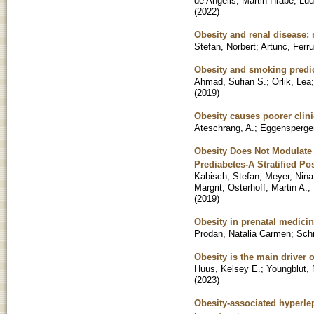
de Angelis, Martin Hrabe
;
Lud
(
2022
)
Obesity and renal disease: n
Stefan, Norbert
;
Artunc, Ferr
Obesity and smoking predict
Ahmad, Sufian S.
;
Orlik, Lea
(
2019
)
Obesity causes poorer clinic
Ateschrang, A.
;
Eggensperger
Obesity Does Not Modulate t
Prediabetes-A Stratified Pos
Kabisch, Stefan
;
Meyer, Nina
Margrit
;
Osterhoff, Martin A.
;
(
2019
)
Obesity in prenatal medici
Prodan, Natalia Carmen
;
Sch
Obesity is the main driver 
Huus, Kelsey E.
;
Youngblut, 
(
2023
)
Obesity-associated hyperlep