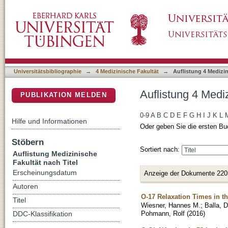
Auflistung 4 Medizinische Fakultät nach Titel
DSpace Repositorium (Manakin basiert)
Universitätsbibliographie
→
4 Medizinische Fakultät
→
Auflistung 4 Medizin
Auflistung 4 Mediz
PUBLIKATION MELDEN
0-9
A
B
C
D
E
F
G
H
I
J
K
L
Hilfe und Informationen
Oder geben Sie die ersten Bu
Stöbern
Sortiert nach:
Auflistung Medizinische
Fakultät nach Titel
Erscheinungsdatum
Anzeige der Dokumente 220
Autoren
O-17 Relaxation Times in th
Titel
Wiesner, Hannes M.
;
Balla, D
Pohmann, Rolf
(
2016
)
DDC-Klassifikation