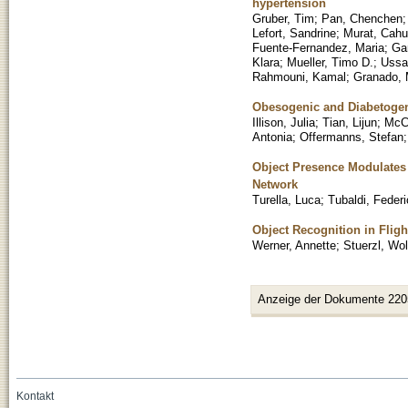
hypertension
Gruber, Tim
;
Pan, Chenchen
Lefort, Sandrine
;
Murat, Cahu
Fuente-Fernandez, Maria
;
Gar
Klara
;
Mueller, Timo D.
;
Ussar
Rahmouni, Kamal
;
Granado, 
Obesogenic and Diabetogeni
Illison, Julia
;
Tian, Lijun
;
McCl
Antonia
;
Offermanns, Stefan
Object Presence Modulates 
Network
Turella, Luca
;
Tubaldi, Feder
Object Recognition in Flig
Werner, Annette
;
Stuerzl, Wo
Anzeige der Dokumente 220
Kontakt