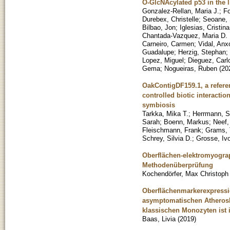
O-GlcNAcylated p53 in the 
Gonzalez-Rellan, Maria J.
;
Fo
Durebex, Christelle
;
Seoane,
Bilbao, Jon
;
Iglesias, Cristina
Chantada-Vazquez, Maria D. 
Carneiro, Carmen
;
Vidal, Anx
Guadalupe
;
Herzig, Stephan
;
Lopez, Miguel
;
Dieguez, Carl
Gema
;
Nogueiras, Ruben
(
20
OakContigDF159.1, a referen
controlled biotic interactio
symbiosis
Tarkka, Mika T.
;
Herrmann, S
Sarah
;
Boenn, Markus
;
Neef,
Fleischmann, Frank
;
Grams, 
Schrey, Silvia D.
;
Grosse, Iv
Oberflächen-elektromyogra
Methodenüberprüfung
Kochendörfer, Max Christoph
Oberflächenmarkerexpressi
asymptomatischen Atheroskl
klassischen Monozyten ist i
Baas, Livia
(
2019
)