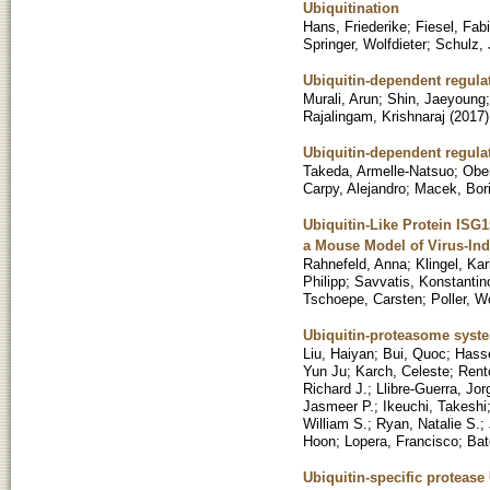
Ubiquitination
Hans, Friederike
;
Fiesel, Fab
Springer, Wolfdieter
;
Schulz, 
Ubiquitin-dependent regula
Murali, Arun
;
Shin, Jaeyoung
Rajalingam, Krishnaraj
(
2017
)
Ubiquitin-dependent regul
Takeda, Armelle-Natsuo
;
Ober
Carpy, Alejandro
;
Macek, Bor
Ubiquitin-Like Protein ISG1
a Mouse Model of Virus-In
Rahnefeld, Anna
;
Klingel, Kar
Philipp
;
Savvatis, Konstantin
Tschoepe, Carsten
;
Poller, W
Ubiquitin-proteasome system
Liu, Haiyan
;
Bui, Quoc
;
Hass
Yun Ju
;
Karch, Celeste
;
Rent
Richard J.
;
Llibre-Guerra, Jor
Jasmeer P.
;
Ikeuchi, Takeshi
William S.
;
Ryan, Natalie S.
;
Hoon
;
Lopera, Francisco
;
Bat
Ubiquitin-specific protea