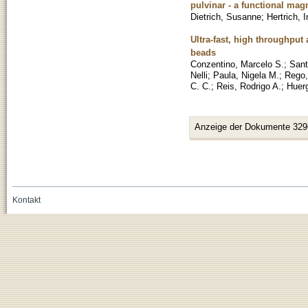
pulvinar - a functional mag
Dietrich, Susanne
;
Hertrich, 
Ultra-fast, high throughpu
beads
Conzentino, Marcelo S.
;
Sant
Nelli
;
Paula, Nigela M.
;
Rego,
C. C.
;
Reis, Rodrigo A.
;
Huerg
Anzeige der Dokumente 329
Kontakt