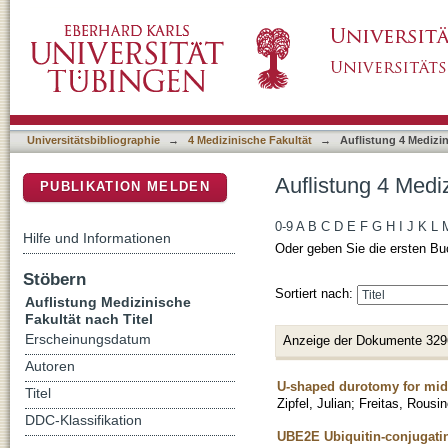
Auflistung 4 Medizinische Fakultät nach Titel
DSpace Repositorium (Manakin basiert)
Universitätsbibliographie
→
4 Medizinische Fakultät
→
Auflistung 4 Medizin
Auflistung 4 Mediz
PUBLIKATION MELDEN
0-9
A
B
C
D
E
F
G
H
I
J
K
L
Hilfe und Informationen
Oder geben Sie die ersten Bu
Stöbern
Sortiert nach:
Auflistung Medizinische
Fakultät nach Titel
Erscheinungsdatum
Anzeige der Dokumente 329
Autoren
U-shaped durotomy for midli
Titel
Zipfel, Julian
;
Freitas, Rousin
DDC-Klassifikation
UBE2E Ubiquitin-conjugati