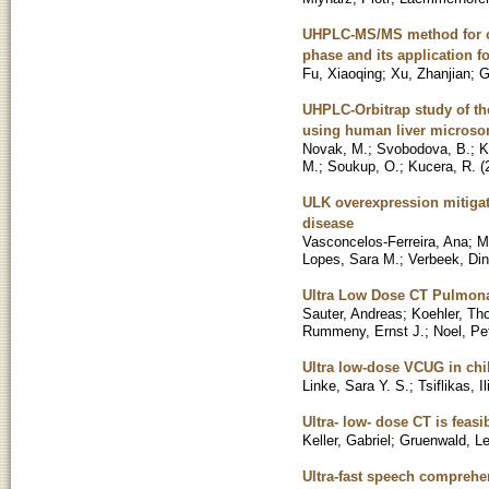
UHPLC-MS/MS method for chi
phase and its application f
Fu, Xiaoqing
;
Xu, Zhanjian
;
G
UHPLC-Orbitrap study of the
using human liver micros
Novak, M.
;
Svobodova, B.
;
K
M.
;
Soukup, O.
;
Kucera, R.
(
ULK overexpression mitiga
disease
Vasconcelos-Ferreira, Ana
;
M
Lopes, Sara M.
;
Verbeek, Di
Ultra Low Dose CT Pulmonar
Sauter, Andreas
;
Koehler, T
Rummeny, Ernst J.
;
Noel, Pe
Ultra low-dose VCUG in chil
Linke, Sara Y. S.
;
Tsiflikas, Il
Ultra- low- dose CT is feas
Keller, Gabriel
;
Gruenwald, L
Ultra-fast speech comprehen