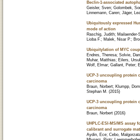
Beclin-1-associated autoph
Geisler, Sven
;
Golombek, So
Linnemann, Caren
;
Jäger, Le
Ubiquitously expressed Hum
mode of action
Raschig, Judith
;
Mailaender-
Lioba F.
;
Malek, Nisar P.
;
Bro
Ubiquitylation of MYC coupl
Endres, Theresa
;
Solvie, Dan
Muhar, Matthias
;
Eilers, Ursu
Wolf, Elmar
;
Gallant, Peter
;
E
UCP-3 uncoupling protein co
carcinoma
Braun, Norbert
;
Klumpp, Dom
Stephan M.
(
2015
)
UCP-3 uncoupling protein co
carcinoma
Braun, Norbert
(
2016
)
UHPLC-ESI-MS/MS assay for 
calibrant and surrogate ma
Aydin, Ece
;
Cebo, Malgorzat
Mlynarz, Piotr
;
Laemmerhofer