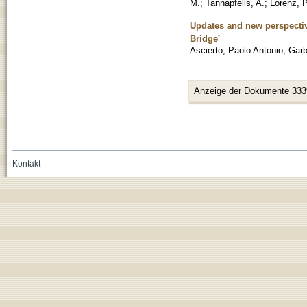
M.
;
Tannapfells, A.
;
Lorenz, P
Updates and new perspecti
Bridge'
Ascierto, Paolo Antonio
;
Garb
Anzeige der Dokumente 333
Kontakt