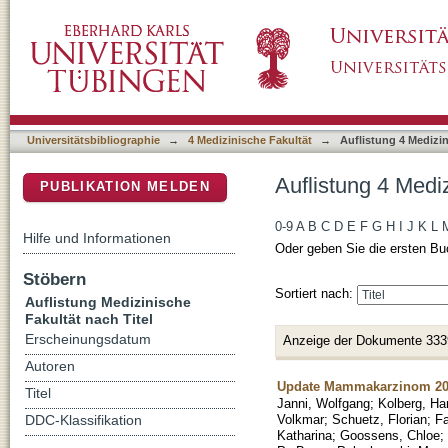
Auflistung 4 Medizinische Fakultät nach Titel
DSpace Repositorium (Manakin basiert)
Universitätsbibliographie
→
4 Medizinische Fakultät
→
Auflistung 4 Medizin
Auflistung 4 Mediz
PUBLIKATION MELDEN
0-9
A
B
C
D
E
F
G
H
I
J
K
L
Hilfe und Informationen
Oder geben Sie die ersten Bu
Stöbern
Sortiert nach:
Auflistung Medizinische
Fakultät nach Titel
Erscheinungsdatum
Anzeige der Dokumente 333
Autoren
Update Mammakarzinom 202
Titel
Janni, Wolfgang
;
Kolberg, Ha
Volkmar
;
Schuetz, Florian
;
Fa
DDC-Klassifikation
Katharina
;
Goossens, Chloe
;