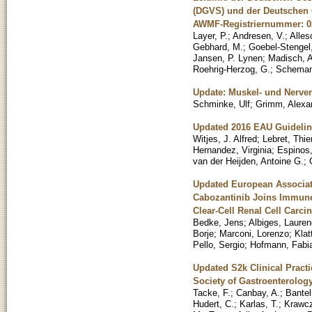
(DGVS) und der Deutschen G
AWMF-Registriernummer: 0
Layer, P.
;
Andresen, V.
;
Alles
Gebhard, M.
;
Goebel-Stengel
Jansen, P. Lynen
;
Madisch, A
Roehrig-Herzog, G.
;
Scheman
Update: Muskel- und Nerve
Schminke, Ulf
;
Grimm, Alexa
Updated 2016 EAU Guidelin
Witjes, J. Alfred
;
Lebret, Thie
Hernandez, Virginia
;
Espinos,
van der Heijden, Antoine G.
;
Updated European Associat
Cabozantinib Joins Immune 
Clear-Cell Renal Cell Carc
Bedke, Jens
;
Albiges, Laure
Borje
;
Marconi, Lorenzo
;
Klat
Pello, Sergio
;
Hofmann, Fabi
Updated S2k Clinical Pract
Society of Gastroenterolog
Tacke, F.
;
Canbay, A.
;
Bantel
Hudert, C.
;
Karlas, T.
;
Krawcz