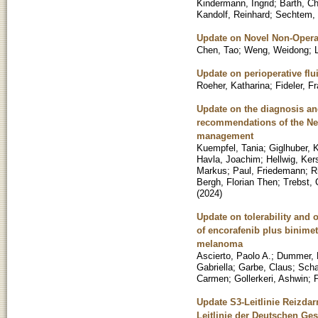
Kindermann, Ingrid
;
Barth, Ch
Kandolf, Reinhard
;
Sechtem,
Update on Novel Non-Operati
Chen, Tao
;
Weng, Weidong
;
Update on perioperative flu
Roeher, Katharina
;
Fideler, F
Update on the diagnosis an
recommendations of the Neu
management
Kuempfel, Tania
;
Giglhuber, K
Havla, Joachim
;
Hellwig, Ker
Markus
;
Paul, Friedemann
;
R
Bergh, Florian Then
;
Trebst, 
(
2024
)
Update on tolerability and
of encorafenib plus binime
melanoma
Ascierto, Paolo A.
;
Dummer, 
Gabriella
;
Garbe, Claus
;
Scha
Carmen
;
Gollerkeri, Ashwin
;
P
Update S3-Leitlinie Reizda
Leitlinie der Deutschen Ge