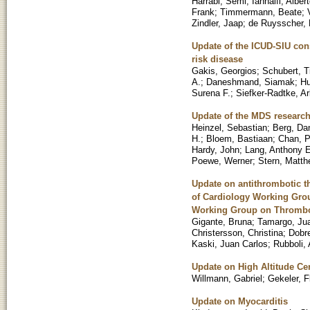
Harrabi, Semi
;
Iannalfi, Alber
Frank
;
Timmermann, Beate
;
Zindler, Jaap
;
de Ruysscher, 
Update of the ICUD-SIU cons
risk disease
Gakis, Georgios
;
Schubert, T
A.
;
Daneshmand, Siamak
;
Hu
Surena F.
;
Siefker-Radtke, Ar
Update of the MDS research 
Heinzel, Sebastian
;
Berg, Dan
H.
;
Bloem, Bastiaan
;
Chan, P
Hardy, John
;
Lang, Anthony E
Poewe, Werner
;
Stern, Matt
Update on antithrombotic t
of Cardiology Working Gro
Working Group on Thromb
Gigante, Bruna
;
Tamargo, Ju
Christersson, Christina
;
Dobr
Kaski, Juan Carlos
;
Rubboli,
Update on High Altitude Ce
Willmann, Gabriel
;
Gekeler, F
Update on Myocarditis