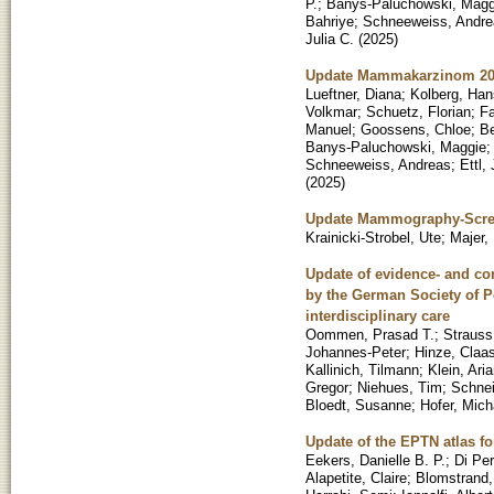
P.
;
Banys-Paluchowski, Magg
Bahriye
;
Schneeweiss, Andre
Julia C.
(
2025
)
Update Mammakarzinom 2024
Lueftner, Diana
;
Kolberg, Han
Volkmar
;
Schuetz, Florian
;
Fa
Manuel
;
Goossens, Chloe
;
Be
Banys-Paluchowski, Maggie
Schneeweiss, Andreas
;
Ettl,
(
2025
)
Update Mammography-Scre
Krainicki-Strobel, Ute
;
Majer,
Update of evidence- and con
by the German Society of P
interdisciplinary care
Oommen, Prasad T.
;
Straus
Johannes-Peter
;
Hinze, Claa
Kallinich, Tilmann
;
Klein, Ari
Gregor
;
Niehues, Tim
;
Schnei
Bloedt, Susanne
;
Hofer, Mich
Update of the EPTN atlas f
Eekers, Danielle B. P.
;
Di Per
Alapetite, Claire
;
Blomstrand,