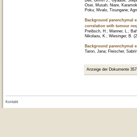
Bell, Griffin J.
;
Gyaase, Step
Osei, Musah
;
Niare, Karamo
Poku
;
Mvalo, Tisungane
;
Agn
Background parenchymal en
correlation with tumour re
Preibsch, H.
;
Wanner, L.
;
Bah
Nikolaou, K.
;
Wiesinger, B.
(
2
Background parenchymal en
Taron, Jana
;
Fleischer, Sabri
Anzeige der Dokumente 357
Kontakt