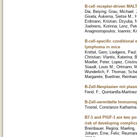
B-cell receptor-driven MAL
Dai, Beiying
;
Grau, Michael
;
Gisela
;
Aukema, Sietse M.
;
H
Erdmann, Kristian
;
Dzyuba, N
Joehrens, Korinna
;
Lenz, Pet
Anagnostopoulos, Ioannis
;
Kr
B-cell-specific conditional
lymphoma in mice
Knittel, Gero
;
Liedgens, Paul
Christian
;
Vlantis, Katerina
;
B
Moeller, Peter
;
Lopez, Cristin
Staudt, Louis M.
;
Ortmann, M
Wunderlich, F. Thomas
;
Scha
Margarete
;
Buettner, Reinhar
B-Zell-Neoplasien mit plas
Fend, F.
;
Quintanilla-Martinez
B-Zell-vermittelte Immunre
Trostel, Constanze Katharina
B7-1 and PlGF-1 are two pos
risk of developing complica
Breinbauer, Regina
;
Maeling, 
Johann
;
Erne, Felix
;
Reumann