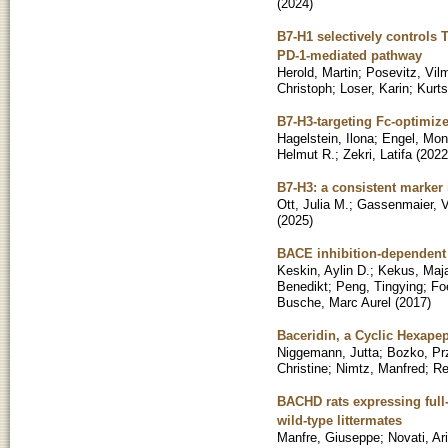
(
2024
)
B7-H1 selectively controls 
PD-1-mediated pathway
Herold, Martin
;
Posevitz, Vil
Christoph
;
Loser, Karin
;
Kurts
B7-H3-targeting Fc-optimize
Hagelstein, Ilona
;
Engel, Mon
Helmut R.
;
Zekri, Latifa
(
2022
B7-H3: a consistent marker i
Ott, Julia M.
;
Gassenmaier, 
(
2025
)
BACE inhibition-dependent 
Keskin, Aylin D.
;
Kekus, Maj
Benedikt
;
Peng, Tingying
;
Fo
Busche, Marc Aurel
(
2017
)
Baceridin, a Cyclic Hexapep
Niggemann, Jutta
;
Bozko, P
Christine
;
Nimtz, Manfred
;
Re
BACHD rats expressing full-
wild-type littermates
Manfre, Giuseppe
;
Novati, Ar