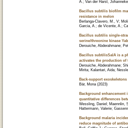
A.
;
Van der Harst, Johanneke
Bacillus subtilis biofilm m
resistance in melon
Berlanga-Clavero, M., V
;
Moli
Garcia, A.
;
de Vicente, A.
;
Ca
Bacillus subtilis single-st
serine/threonine kinase Ya
Derouiche, Abderahmane
;
Pet
Bacillus subtilisSalA is a 
activates the production of
Derouiche, Abderahmane
;
Shi
Mirita
;
Kalantari, Aida
;
Nessle
Back-support exoskeletons in
Bär, Mona
(
2023
)
Background enhancement in
quantitative differences b
Wessling, Daniel
;
Maennlin, 
Hattermann, Valerie
;
Gassenm
Background malaria inciden
reduce magnitude of antibod