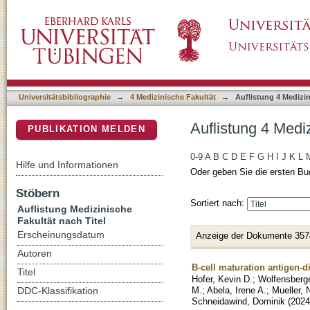
Auflistung 4 Medizinische Fakultät nach Titel
DSpace Repositorium (Manakin basiert)
Universitätsbibliographie
→
4 Medizinische Fakultät
→
Auflistung 4 Medizin
Auflistung 4 Mediz
PUBLIKATION MELDEN
0-9
A
B
C
D
E
F
G
H
I
J
K
L
Hilfe und Informationen
Oder geben Sie die ersten Bu
Stöbern
Sortiert nach:
Auflistung Medizinische
Fakultät nach Titel
Erscheinungsdatum
Anzeige der Dokumente 357
Autoren
B-cell maturation antigen-d
Titel
Hofer, Kevin D.
;
Wolfensberge
M.
;
Abela, Irene A.
;
Mueller, 
DDC-Klassifikation
Schneidawind, Dominik
(
2024