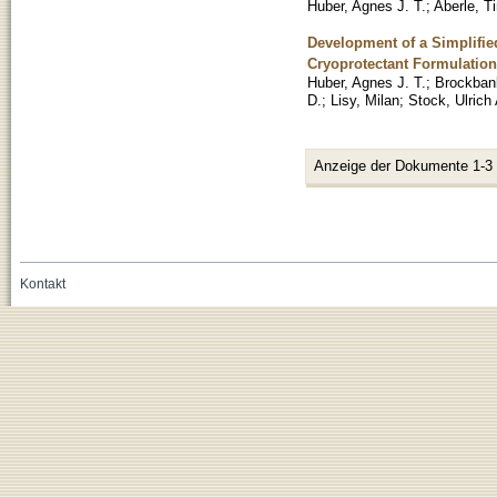
Huber, Agnes J. T.
;
Aberle, T
Development of a Simplifie
Cryoprotectant Formulation
Huber, Agnes J. T.
;
Brockbank
D.
;
Lisy, Milan
;
Stock, Ulrich 
Anzeige der Dokumente 1-3
Kontakt