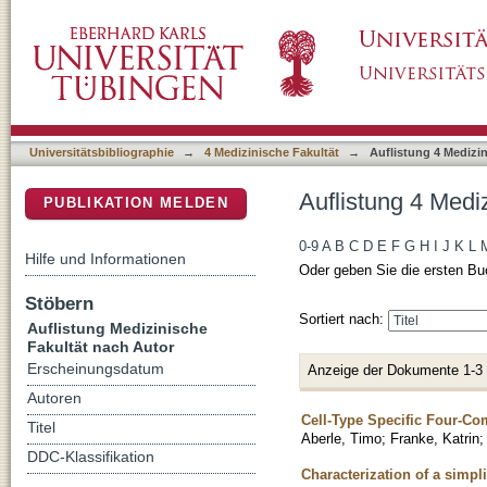
Auflistung 4 Medizinische Fakultät nach Auto
DSpace Repositorium (Manakin basiert)
Universitätsbibliographie
→
4 Medizinische Fakultät
→
Auflistung 4 Medizi
Auflistung 4 Medi
PUBLIKATION MELDEN
0-9
A
B
C
D
E
F
G
H
I
J
K
L
Hilfe und Informationen
Oder geben Sie die ersten Bu
Stöbern
Sortiert nach:
Auflistung Medizinische
Fakultät nach Autor
Erscheinungsdatum
Anzeige der Dokumente 1-3
Autoren
Cell-Type Specific Four-C
Titel
Aberle, Timo
;
Franke, Katrin
DDC-Klassifikation
Characterization of a simpl