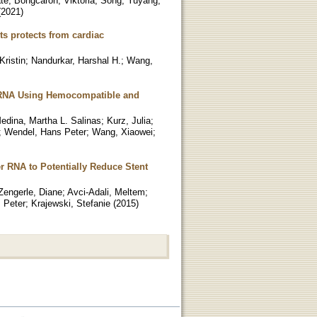
te
;
Bongcaron, Viktoria
;
Song, Yuyang
;
(
2021
)
ts protects from cardiac
ristin
;
Nandurkar, Harshal H.
;
Wang,
 mRNA Using Hemocompatible and
edina, Martha L. Salinas
;
Kurz, Julia
;
;
Wendel, Hans Peter
;
Wang, Xiaowei
;
r RNA to Potentially Reduce Stent
Zengerle, Diane
;
Avci-Adali, Meltem
;
 Peter
;
Krajewski, Stefanie
(
2015
)