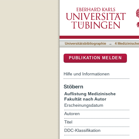
Auflistung 4 Medizinische
DSpace Repositorium (Manakin b
Universitätsbibliographie
→
4 Medizinische
PUBLIKATION MELDEN
Hilfe und Informationen
Stöbern
Auflistung Medizinische
Fakultät nach Autor
Erscheinungsdatum
Autoren
Titel
DDC-Klassifikation