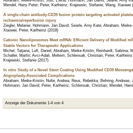
Abraham, Meike-Kristin
;
Jost, Elena
;
Hohmann, Jan David
;
Searle, Amy Ka
Wendel, Hans Peter
;
Peter, Karlheinz
;
Krajewski, Stefanie
;
Wang, Xiaowei
A single-chain antibody-CD39 fusion protein targeting activated platele
ischaemia/reperfusion injury
Ziegler, Melanie
;
Hohmann, Jan David
;
Searle, Amy Kate
;
Abraham, Meike-K
Xiaowei
;
Peter, Karlheinz
(
2018
)
Cationic Nanoliposomes Meet mRNA: Efficient Delivery of Modified
Stable Vectors for Therapeutic Applications
Michel, Tatjana
;
Luft, Daniel
;
Abraham, Meike-Kristin
;
Reinhardt, Sabrina
;
M
Schaller, Martin
;
Avci-Adali, Meltem
;
Schlensak, Christian
;
Peter, Karlheinz
Krajewski, Stefanie
(
2017
)
In vitro Study of a Novel Stent Coating Using Modified CD39 Messenge
Angioplasty-Associated Complications
Abraham, Meike-Kristin
;
Nolte, Andrea
;
Reus, Rebekka
;
Behring, Andreas
;
Hohmann, Jan David
;
Peter, Karlheinz
;
Schlensak, Christian
;
Wendel, Hans
Anzeige der Dokumente 1-4 von 4