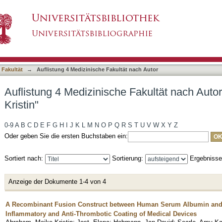
 Fakultät nach Autor "Abraham, Meike-Kristin"
asiert)
 Fakultät
→
Auflistung 4 Medizinische Fakultät nach Autor
Auflistung 4 Medizinische Fakultät nach Auto
Kristin"
0-9
A
B
C
D
E
F
G
H
I
J
K
L
M
N
O
P
Q
R
S
T
U
V
W
X
Y
Z
Oder geben Sie die ersten Buchstaben ein:
Sortiert nach:
Sortierung:
Ergebniss
Anzeige der Dokumente 1-4 von 4
A Recombinant Fusion Construct between Human Serum Albumin and
Inflammatory and Anti-Thrombotic Coating of Medical Devices