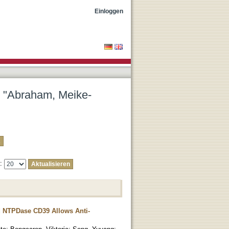
Einloggen
r "Abraham, Meike-
e:
 NTPDase CD39 Allows Anti-